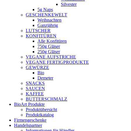
Silvester
5g Naps
GESCHENKEWELT
Weihnachten
Ganzjährig
LUTSCHER
KONFITÜREN
Alle Konfitüren
750g Gläser
250g Gläser
VEGANE AUFSTRICHE
VEGANE FERTIGPRODUKTE
GEWÜRZE
Bio
Demeter
SNACKS
SAUCEN
KAFFEE
BUTTERSCHMALZ
BioArt Produkte
Produktübersicht
Produktkatalog
Firmengeschenke
Handelspartner
Informationen für Händler