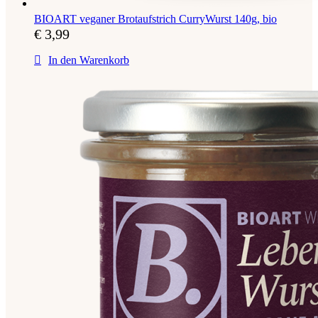
BIOART veganer Brotaufstrich CurryWurst 140g, bio
€
3,99
In den Warenkorb