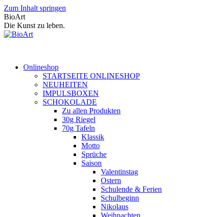
Zum Inhalt springen
BioArt
Die Kunst zu leben.
Onlineshop
STARTSEITE ONLINESHOP
NEUHEITEN
IMPULSBOXEN
SCHOKOLADE
Zu allen Produkten
30g Riegel
70g Tafeln
Klassik
Motto
Sprüche
Saison
Valentinstag
Ostern
Schulende & Ferien
Schulbeginn
Nikolaus
Weihnachten