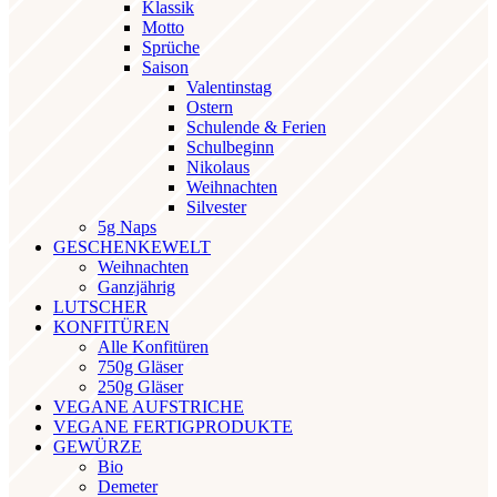
Klassik
Motto
Sprüche
Saison
Valentinstag
Ostern
Schulende & Ferien
Schulbeginn
Nikolaus
Weihnachten
Silvester
5g Naps
GESCHENKEWELT
Weihnachten
Ganzjährig
LUTSCHER
KONFITÜREN
Alle Konfitüren
750g Gläser
250g Gläser
VEGANE AUFSTRICHE
VEGANE FERTIGPRODUKTE
GEWÜRZE
Bio
Demeter