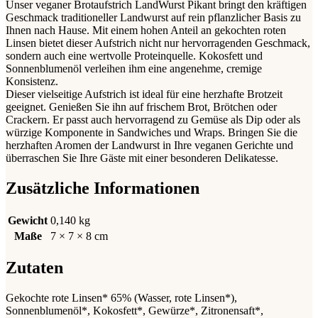
Unser veganer Brotaufstrich LandWurst Pikant bringt den kräftigen
Geschmack traditioneller Landwurst auf rein pflanzlicher Basis zu
Ihnen nach Hause. Mit einem hohen Anteil an gekochten roten
Linsen bietet dieser Aufstrich nicht nur hervorragenden Geschmack,
sondern auch eine wertvolle Proteinquelle. Kokosfett und
Sonnenblumenöl verleihen ihm eine angenehme, cremige
Konsistenz.
Dieser vielseitige Aufstrich ist ideal für eine herzhafte Brotzeit
geeignet. Genießen Sie ihn auf frischem Brot, Brötchen oder
Crackern. Er passt auch hervorragend zu Gemüse als Dip oder als
würzige Komponente in Sandwiches und Wraps. Bringen Sie die
herzhaften Aromen der Landwurst in Ihre veganen Gerichte und
überraschen Sie Ihre Gäste mit einer besonderen Delikatesse.
Zusätzliche Informationen
Gewicht
0,140 kg
Maße
7 × 7 × 8 cm
Zutaten
Gekochte rote Linsen* 65% (Wasser, rote Linsen*),
Sonnenblumenöl*, Kokosfett*, Gewürze*, Zitronensaft*,