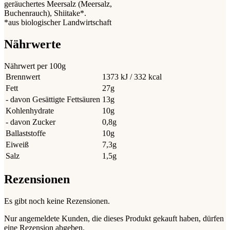
geräuchertes Meersalz (Meersalz,
Buchenrauch), Shiitake*.
*aus biologischer Landwirtschaft
Nährwerte
Nährwert per 100g
Brennwert
1373 kJ / 332 kcal
Fett
27g
- davon Gesättigte Fettsäuren
13g
Kohlenhydrate
10g
- davon Zucker
0,8g
Ballaststoffe
10g
Eiweiß
7,3g
Salz
1,5g
Rezensionen
Es gibt noch keine Rezensionen.
Nur angemeldete Kunden, die dieses Produkt gekauft haben, dürfen
eine Rezension abgeben.