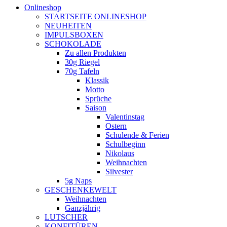
Onlineshop
STARTSEITE ONLINESHOP
NEUHEITEN
IMPULSBOXEN
SCHOKOLADE
Zu allen Produkten
30g Riegel
70g Tafeln
Klassik
Motto
Sprüche
Saison
Valentinstag
Ostern
Schulende & Ferien
Schulbeginn
Nikolaus
Weihnachten
Silvester
5g Naps
GESCHENKEWELT
Weihnachten
Ganzjährig
LUTSCHER
KONFITÜREN