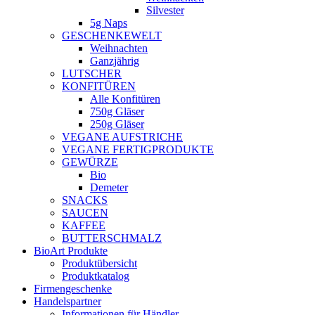
Silvester
5g Naps
GESCHENKEWELT
Weihnachten
Ganzjährig
LUTSCHER
KONFITÜREN
Alle Konfitüren
750g Gläser
250g Gläser
VEGANE AUFSTRICHE
VEGANE FERTIGPRODUKTE
GEWÜRZE
Bio
Demeter
SNACKS
SAUCEN
KAFFEE
BUTTERSCHMALZ
BioArt Produkte
Produktübersicht
Produktkatalog
Firmengeschenke
Handelspartner
Informationen für Händler