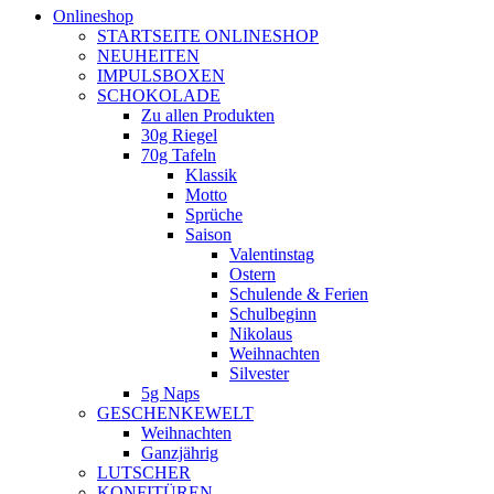
Onlineshop
STARTSEITE ONLINESHOP
NEUHEITEN
IMPULSBOXEN
SCHOKOLADE
Zu allen Produkten
30g Riegel
70g Tafeln
Klassik
Motto
Sprüche
Saison
Valentinstag
Ostern
Schulende & Ferien
Schulbeginn
Nikolaus
Weihnachten
Silvester
5g Naps
GESCHENKEWELT
Weihnachten
Ganzjährig
LUTSCHER
KONFITÜREN