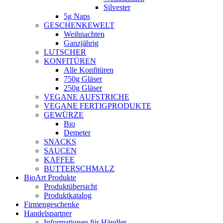
Silvester
5g Naps
GESCHENKEWELT
Weihnachten
Ganzjährig
LUTSCHER
KONFITÜREN
Alle Konfitüren
750g Gläser
250g Gläser
VEGANE AUFSTRICHE
VEGANE FERTIGPRODUKTE
GEWÜRZE
Bio
Demeter
SNACKS
SAUCEN
KAFFEE
BUTTERSCHMALZ
BioArt Produkte
Produktübersicht
Produktkatalog
Firmengeschenke
Handelspartner
Informationen für Händler