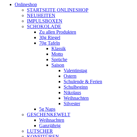
Onlineshop
STARTSEITE ONLINESHOP
NEUHEITEN
IMPULSBOXEN
SCHOKOLADE
Zu allen Produkten
30g Riegel
70g Tafeln
Klassik
Motto
Sprüche
Saison
Valentinstag
Ostern
Schulende & Ferien
Schulbeginn
Nikolaus
Weihnachten
Silvester
5g Naps
GESCHENKEWELT
Weihnachten
Ganzjährig
LUTSCHER
KONFITÜREN