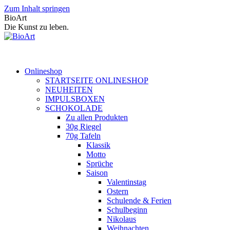
Zum Inhalt springen
BioArt
Die Kunst zu leben.
Onlineshop
STARTSEITE ONLINESHOP
NEUHEITEN
IMPULSBOXEN
SCHOKOLADE
Zu allen Produkten
30g Riegel
70g Tafeln
Klassik
Motto
Sprüche
Saison
Valentinstag
Ostern
Schulende & Ferien
Schulbeginn
Nikolaus
Weihnachten