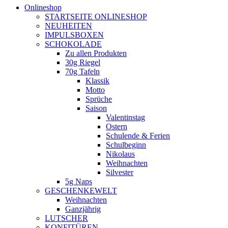
Onlineshop
STARTSEITE ONLINESHOP
NEUHEITEN
IMPULSBOXEN
SCHOKOLADE
Zu allen Produkten
30g Riegel
70g Tafeln
Klassik
Motto
Sprüche
Saison
Valentinstag
Ostern
Schulende & Ferien
Schulbeginn
Nikolaus
Weihnachten
Silvester
5g Naps
GESCHENKEWELT
Weihnachten
Ganzjährig
LUTSCHER
KONFITÜREN