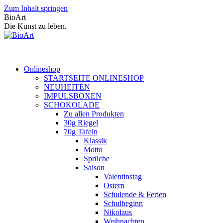
Zum Inhalt springen
BioArt
Die Kunst zu leben.
Onlineshop
STARTSEITE ONLINESHOP
NEUHEITEN
IMPULSBOXEN
SCHOKOLADE
Zu allen Produkten
30g Riegel
70g Tafeln
Klassik
Motto
Sprüche
Saison
Valentinstag
Ostern
Schulende & Ferien
Schulbeginn
Nikolaus
Weihnachten