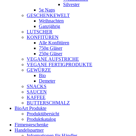
Silvester
5g Naps
GESCHENKEWELT
Weihnachten
Ganzjährig
LUTSCHER
KONFITÜREN
Alle Konfitüren
750g Gläser
250g Gläser
VEGANE AUFSTRICHE
VEGANE FERTIGPRODUKTE
GEWÜRZE
Bio
Demeter
SNACKS
SAUCEN
KAFFEE
BUTTERSCHMALZ
BioArt Produkte
Produktübersicht
Produktkatalog
Firmengeschenke
Handelspartner
Informationen für Händler