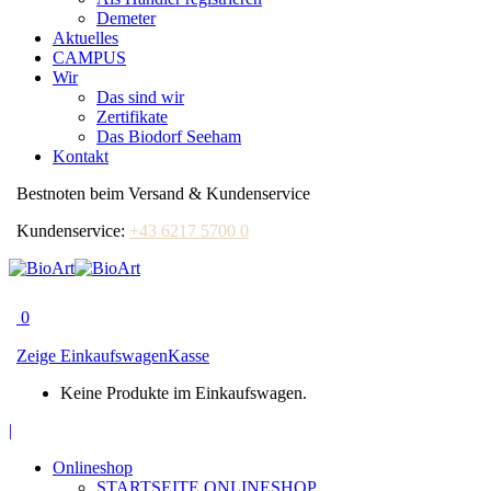
Demeter
Aktuelles
CAMPUS
Wir
Das sind wir
Zertifikate
Das Biodorf Seeham
Kontakt
Bestnoten beim Versand & Kundenservice
Kundenservice:
+43 6217 5700 0
0
Zeige Einkaufswagen
Kasse
Keine Produkte im Einkaufswagen.
Facebook
|
page
Onlineshop
opens
STARTSEITE ONLINESHOP
in