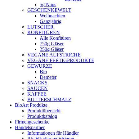
5g Naps
GESCHENKEWELT
Weihnachten
Ganzjährig
LUTSCHER
KONFITÜREN
Alle Konfitüren
750g Gläser
250g Gläser
VEGANE AUFSTRICHE
VEGANE FERTIGPRODUKTE
GEWÜRZE
Bio
Demeter
SNACKS
SAUCEN
KAFFEE
BUTTERSCHMALZ
BioArt Produkte
Produktübersicht
Produktkatalog
Firmengeschenke
Handelspartner
Informationen für Händler
Als Händler registrieren