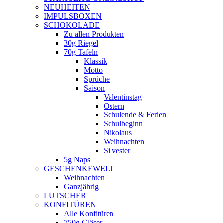
NEUHEITEN
new
IMPULSBOXEN
window
SCHOKOLADE
Zu allen Produkten
30g Riegel
70g Tafeln
Klassik
Motto
Sprüche
Saison
Valentinstag
Ostern
Schulende & Ferien
Schulbeginn
Nikolaus
Weihnachten
Silvester
5g Naps
GESCHENKEWELT
Weihnachten
Ganzjährig
LUTSCHER
KONFITÜREN
Alle Konfitüren
750g Gläser