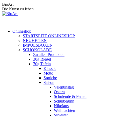
Zum
BioArt
Inhalt
Die Kunst zu leben.
springen
Onlineshop
STARTSEITE ONLINESHOP
NEUHEITEN
IMPULSBOXEN
SCHOKOLADE
Zu allen Produkten
30g Riegel
70g Tafeln
Klassik
Motto
Sprüche
Saison
Valentinstag
Ostern
Schulende & Ferien
Schulbeginn
Nikolaus
Weihnachten
Silvester