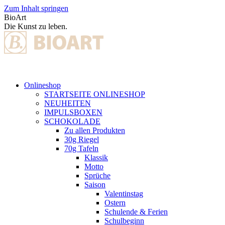
Zum Inhalt springen
BioArt
Die Kunst zu leben.
Onlineshop
STARTSEITE ONLINESHOP
NEUHEITEN
IMPULSBOXEN
SCHOKOLADE
Zu allen Produkten
30g Riegel
70g Tafeln
Klassik
Motto
Sprüche
Saison
Valentinstag
Ostern
Schulende & Ferien
Schulbeginn