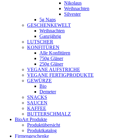
Nikolaus
Weihnachten
Silvester
5g Naps
GESCHENKEWELT
Weihnachten
Ganzjährig
LUTSCHER
KONFITÜREN
Alle Konfitüren
750g Gläser
250g Gläser
VEGANE AUFSTRICHE
VEGANE FERTIGPRODUKTE
GEWÜRZE
Bio
Demeter
SNACKS
SAUCEN
KAFFEE
BUTTERSCHMALZ
BioArt Produkte
Produktübersicht
Produktkatalog
Firmengeschenke