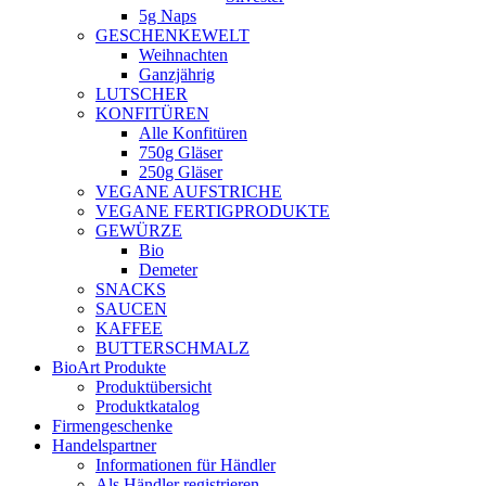
5g Naps
GESCHENKEWELT
Weihnachten
Ganzjährig
LUTSCHER
KONFITÜREN
Alle Konfitüren
750g Gläser
250g Gläser
VEGANE AUFSTRICHE
VEGANE FERTIGPRODUKTE
GEWÜRZE
Bio
Demeter
SNACKS
SAUCEN
KAFFEE
BUTTERSCHMALZ
BioArt Produkte
Produktübersicht
Produktkatalog
Firmengeschenke
Handelspartner
Informationen für Händler
Als Händler registrieren