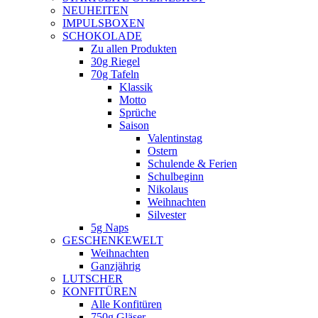
NEUHEITEN
new
IMPULSBOXEN
window
SCHOKOLADE
Zu allen Produkten
30g Riegel
70g Tafeln
Klassik
Motto
Sprüche
Saison
Valentinstag
Ostern
Schulende & Ferien
Schulbeginn
Nikolaus
Weihnachten
Silvester
5g Naps
GESCHENKEWELT
Weihnachten
Ganzjährig
LUTSCHER
KONFITÜREN
Alle Konfitüren
750g Gläser