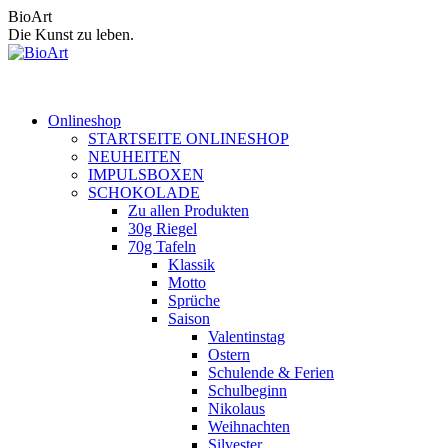
Zum
BioArt
Inhalt
Die Kunst zu leben.
springen
Onlineshop
STARTSEITE ONLINESHOP
NEUHEITEN
IMPULSBOXEN
SCHOKOLADE
Zu allen Produkten
30g Riegel
70g Tafeln
Klassik
Motto
Sprüche
Saison
Valentinstag
Ostern
Schulende & Ferien
Schulbeginn
Nikolaus
Weihnachten
Silvester