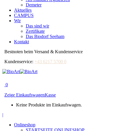
Demeter
Aktuelles
CAMPUS
Wir
Das sind wir
Zertifikate
Das Biodorf Seeham
Kontakt
Bestnoten beim Versand & Kundenservice
Kundenservice:
+43 6217 5700 0
0
Zeige Einkaufswagen
Kasse
Keine Produkte im Einkaufswagen.
Facebook
|
page
Onlineshop
opens
STARTSEITE ONLINESHOP
in