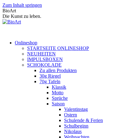
Zum Inhalt springen
BioArt
Die Kunst zu leben.
Onlineshop
STARTSEITE ONLINESHOP
NEUHEITEN
IMPULSBOXEN
SCHOKOLADE
Zu allen Produkten
30g Riegel
70g Tafeln
Klassik
Motto
Sprüche
Saison
Valentinstag
Ostern
Schulende & Ferien
Schulbeginn
Nikolaus
Weihnachten