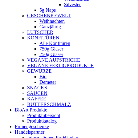
Silvester
5g Naps
GESCHENKEWELT
Weihnachten
Ganzjährig
LUTSCHER
KONFITÜREN
Alle Konfitüren
750g Gläser
250g Gläser
VEGANE AUFSTRICHE
VEGANE FERTIGPRODUKTE
GEWÜRZE
Bio
Demeter
SNACKS
SAUCEN
KAFFEE
BUTTERSCHMALZ
BioArt Produkte
Produktübersicht
Produktkatalog
Firmengeschenke
Handelspartner
Informationen für Händler