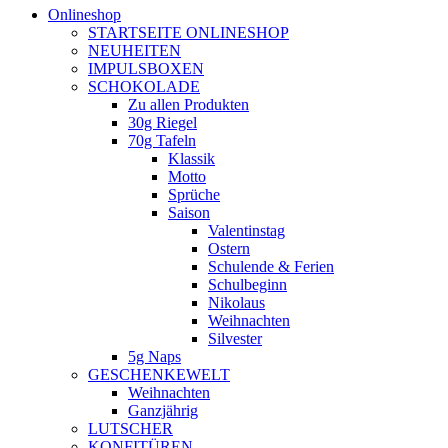
Onlineshop
STARTSEITE ONLINESHOP
NEUHEITEN
IMPULSBOXEN
SCHOKOLADE
Zu allen Produkten
30g Riegel
70g Tafeln
Klassik
Motto
Sprüche
Saison
Valentinstag
Ostern
Schulende & Ferien
Schulbeginn
Nikolaus
Weihnachten
Silvester
5g Naps
GESCHENKEWELT
Weihnachten
Ganzjährig
LUTSCHER
KONFITÜREN