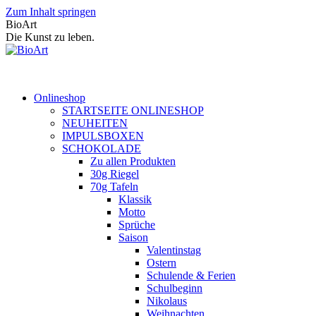
Zum Inhalt springen
BioArt
Die Kunst zu leben.
Onlineshop
STARTSEITE ONLINESHOP
NEUHEITEN
IMPULSBOXEN
SCHOKOLADE
Zu allen Produkten
30g Riegel
70g Tafeln
Klassik
Motto
Sprüche
Saison
Valentinstag
Ostern
Schulende & Ferien
Schulbeginn
Nikolaus
Weihnachten