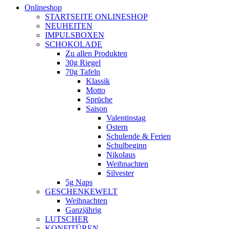
Onlineshop
STARTSEITE ONLINESHOP
NEUHEITEN
IMPULSBOXEN
SCHOKOLADE
Zu allen Produkten
30g Riegel
70g Tafeln
Klassik
Motto
Sprüche
Saison
Valentinstag
Ostern
Schulende & Ferien
Schulbeginn
Nikolaus
Weihnachten
Silvester
5g Naps
GESCHENKEWELT
Weihnachten
Ganzjährig
LUTSCHER
KONFITÜREN