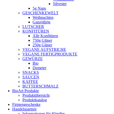
Silvester
5g Naps
GESCHENKEWELT
Weihnachten
Ganzjährig
LUTSCHER
KONFITÜREN
Alle Konfitüren
750g Gläser
250g Gläser
VEGANE AUFSTRICHE
VEGANE FERTIGPRODUKTE
GEWÜRZE
Bio
Demeter
SNACKS
SAUCEN
KAFFEE
BUTTERSCHMALZ
BioArt Produkte
Produktübersicht
Produktkatalog
Firmengeschenke
Handelspartner
Informationen für Händler