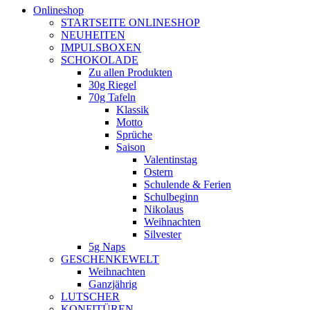
Onlineshop
STARTSEITE ONLINESHOP
NEUHEITEN
IMPULSBOXEN
SCHOKOLADE
Zu allen Produkten
30g Riegel
70g Tafeln
Klassik
Motto
Sprüche
Saison
Valentinstag
Ostern
Schulende & Ferien
Schulbeginn
Nikolaus
Weihnachten
Silvester
5g Naps
GESCHENKEWELT
Weihnachten
Ganzjährig
LUTSCHER
KONFITÜREN