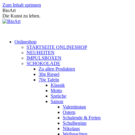
Zum Inhalt springen
BioArt
Die Kunst zu leben.
Onlineshop
STARTSEITE ONLINESHOP
NEUHEITEN
IMPULSBOXEN
SCHOKOLADE
Zu allen Produkten
30g Riegel
70g Tafeln
Klassik
Motto
Sprüche
Saison
Valentinstag
Ostern
Schulende & Ferien
Schulbeginn
Nikolaus
Weihnachten