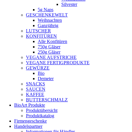
Silvester
5g Naps
GESCHENKEWELT
Weihnachten
Ganzjährig
LUTSCHER
KONFITÜREN
Alle Konfitüren
750g Gläser
250g Gläser
VEGANE AUFSTRICHE
VEGANE FERTIGPRODUKTE
GEWÜRZE
Bio
Demeter
SNACKS
SAUCEN
KAFFEE
BUTTERSCHMALZ
BioArt Produkte
Produktübersicht
Produktkatalog
Firmengeschenke
Handelspartner
Informationen für Händler