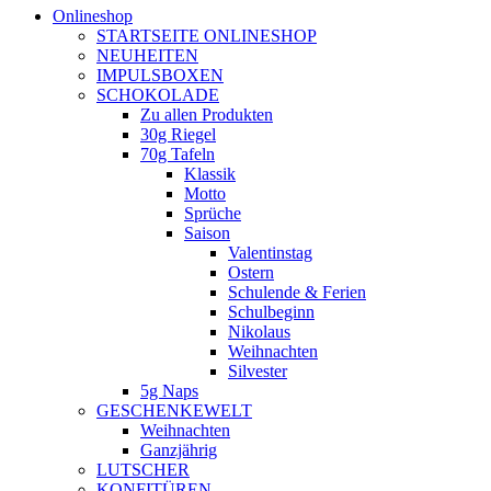
Onlineshop
STARTSEITE ONLINESHOP
NEUHEITEN
IMPULSBOXEN
SCHOKOLADE
Zu allen Produkten
30g Riegel
70g Tafeln
Klassik
Motto
Sprüche
Saison
Valentinstag
Ostern
Schulende & Ferien
Schulbeginn
Nikolaus
Weihnachten
Silvester
5g Naps
GESCHENKEWELT
Weihnachten
Ganzjährig
LUTSCHER
KONFITÜREN