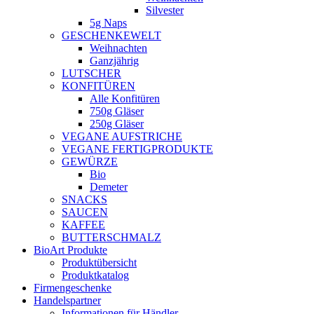
Silvester
5g Naps
GESCHENKEWELT
Weihnachten
Ganzjährig
LUTSCHER
KONFITÜREN
Alle Konfitüren
750g Gläser
250g Gläser
VEGANE AUFSTRICHE
VEGANE FERTIGPRODUKTE
GEWÜRZE
Bio
Demeter
SNACKS
SAUCEN
KAFFEE
BUTTERSCHMALZ
BioArt Produkte
Produktübersicht
Produktkatalog
Firmengeschenke
Handelspartner
Informationen für Händler