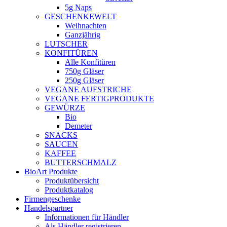
5g Naps
GESCHENKEWELT
Weihnachten
Ganzjährig
LUTSCHER
KONFITÜREN
Alle Konfitüren
750g Gläser
250g Gläser
VEGANE AUFSTRICHE
VEGANE FERTIGPRODUKTE
GEWÜRZE
Bio
Demeter
SNACKS
SAUCEN
KAFFEE
BUTTERSCHMALZ
BioArt Produkte
Produktübersicht
Produktkatalog
Firmengeschenke
Handelspartner
Informationen für Händler
Als Händler registrieren