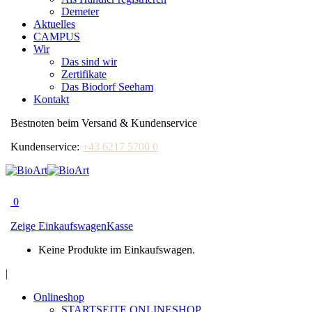
Demeter
Aktuelles
CAMPUS
Wir
Das sind wir
Zertifikate
Das Biodorf Seeham
Kontakt
Bestnoten beim Versand & Kundenservice
Kundenservice:
+43 6217 5700 0
0
Zeige Einkaufswagen
Kasse
Keine Produkte im Einkaufswagen.
Facebook
|
page
Onlineshop
opens
STARTSEITE ONLINESHOP
in