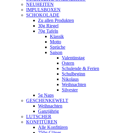
NEUHEITEN
new
IMPULSBOXEN
window
SCHOKOLADE
Zu allen Produkten
30g Riegel
70g Tafeln
Klassik
Motto
Sprüche
Saison
Valentinstag
Ostern
Schulende & Ferien
Schulbeginn
Nikolaus
Weihnachten
Silvester
5g Naps
GESCHENKEWELT
Weihnachten
Ganzjährig
LUTSCHER
KONFITÜREN
Alle Konfitüren
750g Gläser