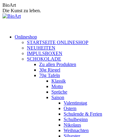
Zum
BioArt
Inhalt
Die Kunst zu leben.
springen
Onlineshop
STARTSEITE ONLINESHOP
NEUHEITEN
IMPULSBOXEN
SCHOKOLADE
Zu allen Produkten
30g Riegel
70g Tafeln
Klassik
Motto
Sprüche
Saison
Valentinstag
Ostern
Schulende & Ferien
Schulbeginn
Nikolaus
Weihnachten
Silvester