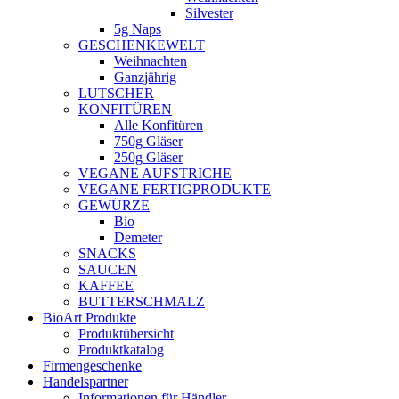
Silvester
5g Naps
GESCHENKEWELT
Weihnachten
Ganzjährig
LUTSCHER
KONFITÜREN
Alle Konfitüren
750g Gläser
250g Gläser
VEGANE AUFSTRICHE
VEGANE FERTIGPRODUKTE
GEWÜRZE
Bio
Demeter
SNACKS
SAUCEN
KAFFEE
BUTTERSCHMALZ
BioArt Produkte
Produktübersicht
Produktkatalog
Firmengeschenke
Handelspartner
Informationen für Händler