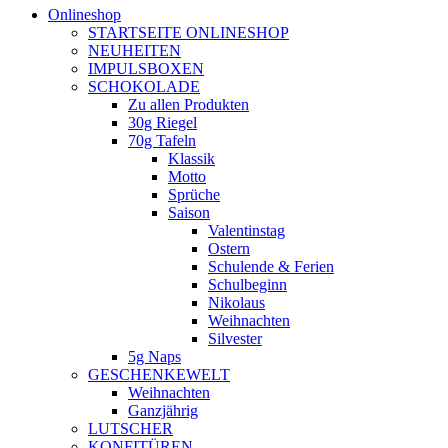
Onlineshop
STARTSEITE ONLINESHOP
NEUHEITEN
IMPULSBOXEN
SCHOKOLADE
Zu allen Produkten
30g Riegel
70g Tafeln
Klassik
Motto
Sprüche
Saison
Valentinstag
Ostern
Schulende & Ferien
Schulbeginn
Nikolaus
Weihnachten
Silvester
5g Naps
GESCHENKEWELT
Weihnachten
Ganzjährig
LUTSCHER
KONFITÜREN