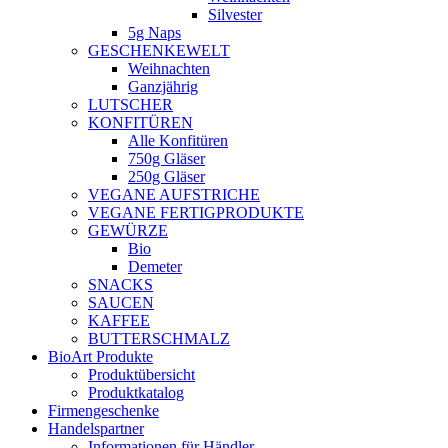
Silvester
5g Naps
GESCHENKEWELT
Weihnachten
Ganzjährig
LUTSCHER
KONFITÜREN
Alle Konfitüren
750g Gläser
250g Gläser
VEGANE AUFSTRICHE
VEGANE FERTIGPRODUKTE
GEWÜRZE
Bio
Demeter
SNACKS
SAUCEN
KAFFEE
BUTTERSCHMALZ
BioArt Produkte
Produktübersicht
Produktkatalog
Firmengeschenke
Handelspartner
Informationen für Händler