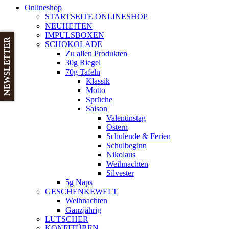
Onlineshop
STARTSEITE ONLINESHOP
NEUHEITEN
IMPULSBOXEN
NEWSLETTER
SCHOKOLADE
Zu allen Produkten
30g Riegel
70g Tafeln
Klassik
Motto
Sprüche
Saison
Valentinstag
Ostern
Schulende & Ferien
Schulbeginn
Nikolaus
Weihnachten
Silvester
5g Naps
GESCHENKEWELT
Weihnachten
Ganzjährig
LUTSCHER
KONFITÜREN