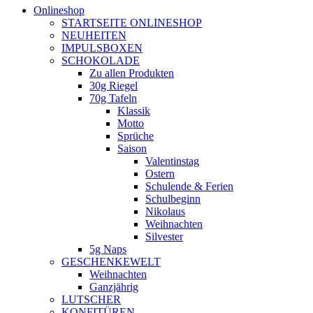
Onlineshop
STARTSEITE ONLINESHOP
NEUHEITEN
IMPULSBOXEN
SCHOKOLADE
Zu allen Produkten
30g Riegel
70g Tafeln
Klassik
Motto
Sprüche
Saison
Valentinstag
Ostern
Schulende & Ferien
Schulbeginn
Nikolaus
Weihnachten
Silvester
5g Naps
GESCHENKEWELT
Weihnachten
Ganzjährig
LUTSCHER
KONFITÜREN