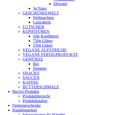
Silvester
5g Naps
GESCHENKEWELT
Weihnachten
Ganzjährig
LUTSCHER
KONFITÜREN
Alle Konfitüren
750g Gläser
250g Gläser
VEGANE AUFSTRICHE
VEGANE FERTIGPRODUKTE
GEWÜRZE
Bio
Demeter
SNACKS
SAUCEN
KAFFEE
BUTTERSCHMALZ
BioArt Produkte
Produktübersicht
Produktkatalog
Firmengeschenke
Handelspartner
Informationen für Händler