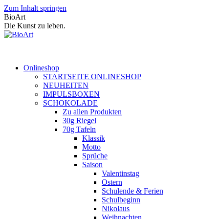
Zum Inhalt springen
BioArt
Die Kunst zu leben.
Onlineshop
STARTSEITE ONLINESHOP
NEUHEITEN
IMPULSBOXEN
SCHOKOLADE
Zu allen Produkten
30g Riegel
70g Tafeln
Klassik
Motto
Sprüche
Saison
Valentinstag
Ostern
Schulende & Ferien
Schulbeginn
Nikolaus
Weihnachten