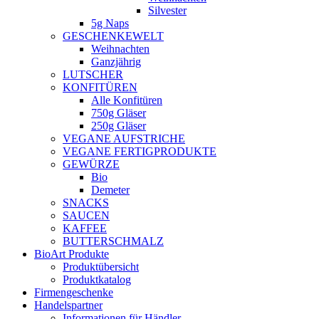
Silvester
5g Naps
GESCHENKEWELT
Weihnachten
Ganzjährig
LUTSCHER
KONFITÜREN
Alle Konfitüren
750g Gläser
250g Gläser
VEGANE AUFSTRICHE
VEGANE FERTIGPRODUKTE
GEWÜRZE
Bio
Demeter
SNACKS
SAUCEN
KAFFEE
BUTTERSCHMALZ
BioArt Produkte
Produktübersicht
Produktkatalog
Firmengeschenke
Handelspartner
Informationen für Händler