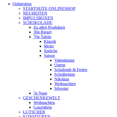
Onlineshop
STARTSEITE ONLINESHOP
NEUHEITEN
IMPULSBOXEN
SCHOKOLADE
Zu allen Produkten
30g Riegel
70g Tafeln
Klassik
Motto
Sprüche
Saison
Valentinstag
Ostern
Schulende & Ferien
Schulbeginn
Nikolaus
Weihnachten
Silvester
5g Naps
GESCHENKEWELT
Weihnachten
Ganzjährig
LUTSCHER
KONFITÜREN