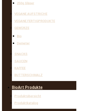
250g Gläser
VEGANE AUFSTRICHE
VEGANE FERTIGPRODUKTE
GEWÜRZE
Bio
Demeter
SNACKS
SAUCEN
KAFFEE
BUTTERSCHMALZ
BioArt Produkte
Produktübersicht
Produktkatalog