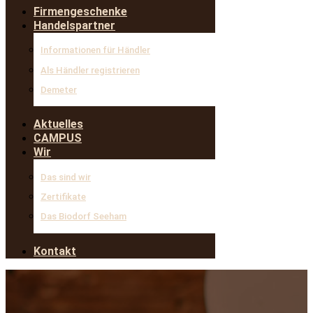
Firmengeschenke
Handelspartner
Informationen für Händler
Als Händler registrieren
Demeter
Aktuelles
CAMPUS
Wir
Das sind wir
Zertifikate
Das Biodorf Seeham
Kontakt