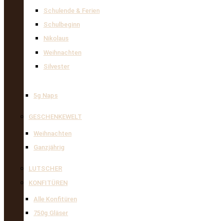
Schulende & Ferien
Schulbeginn
Nikolaus
Weihnachten
Silvester
5g Naps
GESCHENKEWELT
Weihnachten
Ganzjährig
LUTSCHER
KONFITÜREN
Alle Konfitüren
750g Gläser