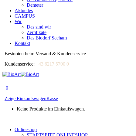
Demeter
Aktuelles
CAMPUS
Wir
Das sind wir
Zertifikate
Das Biodorf Seeham
Kontakt
Bestnoten beim Versand & Kundenservice
Kundenservice:
+43 6217 5700 0
0
Zeige Einkaufswagen
Kasse
Keine Produkte im Einkaufswagen.
|
Facebook
page
Onlineshop
opens
STARTSEITE ONLINESHOP
in