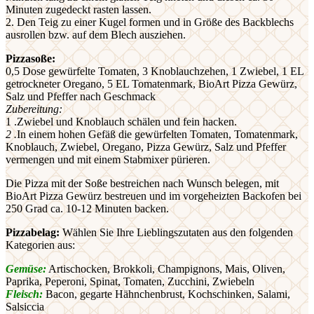
Minuten zugedeckt rasten lassen.
2. Den Teig zu einer Kugel formen und in Größe des Backblechs
ausrollen bzw. auf dem Blech ausziehen.
Pizzasoße:
0,5 Dose gewürfelte Tomaten, 3 Knoblauchzehen, 1 Zwiebel, 1 EL
getrockneter Oregano, 5 EL Tomatenmark, BioArt Pizza Gewürz,
Salz und Pfeffer nach Geschmack
Zubereitung:
1 .Zwiebel und Knoblauch schälen und fein hacken.
2 .
In einem hohen Gefäß die gewürfelten Tomaten, Tomatenmark,
Knoblauch, Zwiebel, Oregano, Pizza Gewürz, Salz und Pfeffer
vermengen und mit einem Stabmixer pürieren.
Die Pizza mit der Soße bestreichen nach Wunsch belegen, mit
BioArt Pizza Gewürz bestreuen und im vorgeheizten Backofen bei
250 Grad ca. 10-12 Minuten backen.
Pizzabelag:
Wählen Sie Ihre Lieblingszutaten aus den folgenden
Kategorien aus:
Gemüse:
Artischocken, Brokkoli, Champignons, Mais, Oliven,
Paprika, Peperoni, Spinat, Tomaten, Zucchini, Zwiebeln
Fleisch:
Bacon, gegarte Hähnchenbrust, Kochschinken, Salami,
Salsiccia