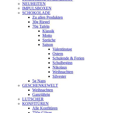
NEUHEITEN
new
IMPULSBOXEN
window
SCHOKOLADE
Zu allen Produkten
30g Riegel
70g Tafeln
Klassik
Motto
Sprüche
Saison
Valentinstag
Ostern
Schulende & Ferien
Schulbeginn
Nikolaus
Weihnachten
Silvester
5g Naps
GESCHENKEWELT
Weihnachten
Ganzjährig
LUTSCHER
KONFITÜREN
Alle Konfitüren
750g Gläser