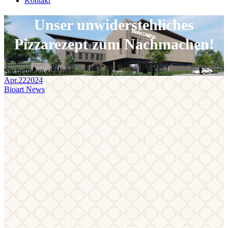
Kontakt
Unser unwiderstehliches
Pizzarezept zum Nachmachen!
Sie befinden sich hier:
Apr.
22
2024
Bioart News