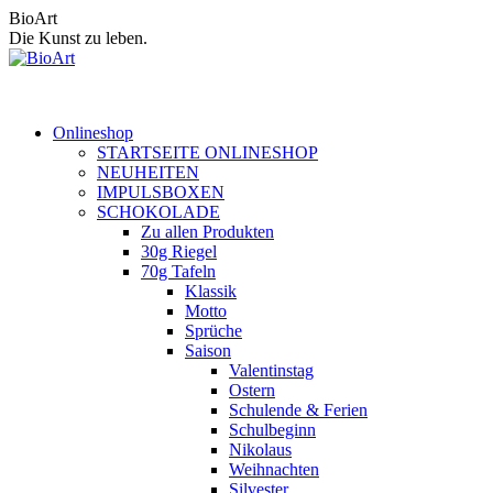
Zum
BioArt
Inhalt
Die Kunst zu leben.
springen
Onlineshop
STARTSEITE ONLINESHOP
NEUHEITEN
IMPULSBOXEN
SCHOKOLADE
Zu allen Produkten
30g Riegel
70g Tafeln
Klassik
Motto
Sprüche
Saison
Valentinstag
Ostern
Schulende & Ferien
Schulbeginn
Nikolaus
Weihnachten
Silvester