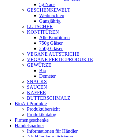
5g Naps
GESCHENKEWELT
Weihnachten
Ganzjährig
LUTSCHER
KONFITÜREN
Alle Konfitüren
750g Gläser
250g Gläser
VEGANE AUFSTRICHE
VEGANE FERTIGPRODUKTE
GEWÜRZE
Bio
Demeter
SNACKS
SAUCEN
KAFFEE
BUTTERSCHMALZ
BioArt Produkte
Produktübersicht
Produktkatalog
Firmengeschenke
Handelspartner
Informationen für Händler
Als Händler registrieren