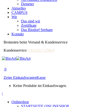
Demeter
Aktuelles
CAMPUS
Wir
Das sind wir
Zertifikate
Das Biodorf Seeham
Kontakt
Bestnoten beim Versand & Kundenservice
Kundenservice:
+43 6217 5700 0
0
Zeige Einkaufswagen
Kasse
Keine Produkte im Einkaufswagen.
Facebook
|
page
Onlineshop
opens
STARTSEITE ONLINESHOP
in