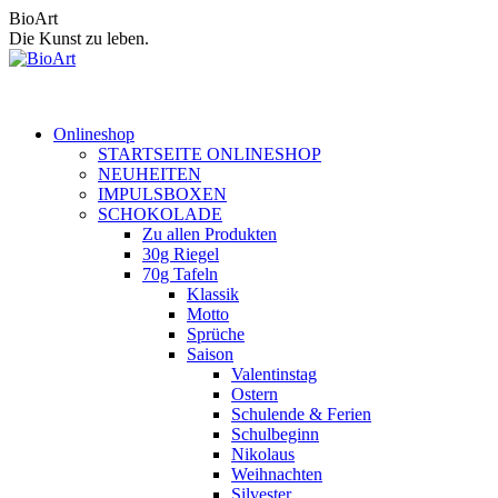
Zum
BioArt
Inhalt
Die Kunst zu leben.
springen
Onlineshop
STARTSEITE ONLINESHOP
NEUHEITEN
IMPULSBOXEN
SCHOKOLADE
Zu allen Produkten
30g Riegel
70g Tafeln
Klassik
Motto
Sprüche
Saison
Valentinstag
Ostern
Schulende & Ferien
Schulbeginn
Nikolaus
Weihnachten
Silvester