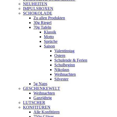
NEUHEITEN
new
IMPULSBOXEN
window
SCHOKOLADE
Zu allen Produkten
30g Riegel
70g Tafeln
Klassik
Motto
Sprüche
Saison
Valentinstag
Ostern
Schulende & Ferien
Schulbeginn
Nikolaus
Weihnachten
Silvester
5g Naps
GESCHENKEWELT
Weihnachten
Ganzjährig
LUTSCHER
KONFITÜREN
Alle Konfitüren
750g Gläser