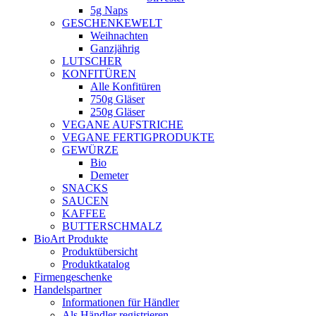
5g Naps
GESCHENKEWELT
Weihnachten
Ganzjährig
LUTSCHER
KONFITÜREN
Alle Konfitüren
750g Gläser
250g Gläser
VEGANE AUFSTRICHE
VEGANE FERTIGPRODUKTE
GEWÜRZE
Bio
Demeter
SNACKS
SAUCEN
KAFFEE
BUTTERSCHMALZ
BioArt Produkte
Produktübersicht
Produktkatalog
Firmengeschenke
Handelspartner
Informationen für Händler
Als Händler registrieren