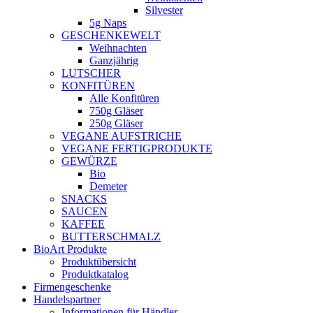
Silvester
5g Naps
GESCHENKEWELT
Weihnachten
Ganzjährig
LUTSCHER
KONFITÜREN
Alle Konfitüren
750g Gläser
250g Gläser
VEGANE AUFSTRICHE
VEGANE FERTIGPRODUKTE
GEWÜRZE
Bio
Demeter
SNACKS
SAUCEN
KAFFEE
BUTTERSCHMALZ
BioArt Produkte
Produktübersicht
Produktkatalog
Firmengeschenke
Handelspartner
Informationen für Händler