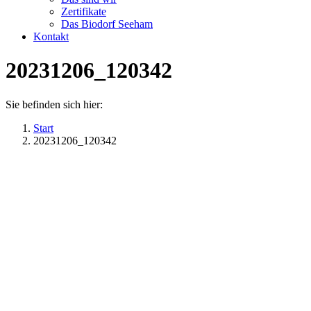
Zertifikate
Das Biodorf Seeham
Kontakt
20231206_120342
Sie befinden sich hier:
Start
20231206_120342