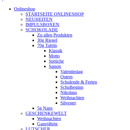
Onlineshop
STARTSEITE ONLINESHOP
NEUHEITEN
IMPULSBOXEN
SCHOKOLADE
Zu allen Produkten
30g Riegel
70g Tafeln
Klassik
Motto
Sprüche
Saison
Valentinstag
Ostern
Schulende & Ferien
Schulbeginn
Nikolaus
Weihnachten
Silvester
5g Naps
GESCHENKEWELT
Weihnachten
Ganzjährig
LUTSCHER