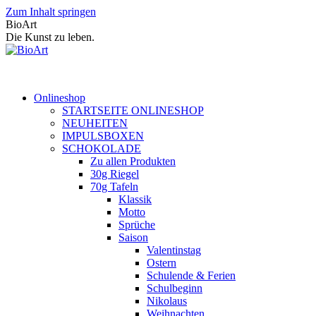
Zum Inhalt springen
BioArt
Die Kunst zu leben.
Onlineshop
STARTSEITE ONLINESHOP
NEUHEITEN
IMPULSBOXEN
SCHOKOLADE
Zu allen Produkten
30g Riegel
70g Tafeln
Klassik
Motto
Sprüche
Saison
Valentinstag
Ostern
Schulende & Ferien
Schulbeginn
Nikolaus
Weihnachten