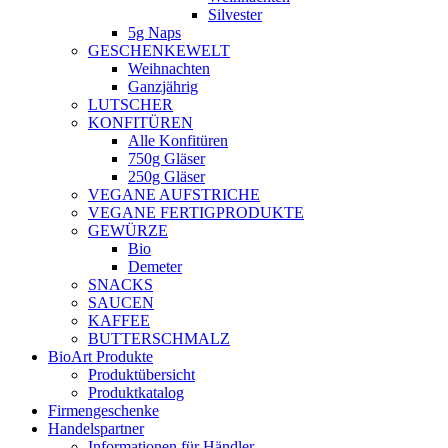
Silvester
5g Naps
GESCHENKEWELT
Weihnachten
Ganzjährig
LUTSCHER
KONFITÜREN
Alle Konfitüren
750g Gläser
250g Gläser
VEGANE AUFSTRICHE
VEGANE FERTIGPRODUKTE
GEWÜRZE
Bio
Demeter
SNACKS
SAUCEN
KAFFEE
BUTTERSCHMALZ
BioArt Produkte
Produktübersicht
Produktkatalog
Firmengeschenke
Handelspartner
Informationen für Händler