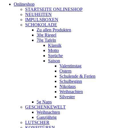
Onlineshop
STARTSEITE ONLINESHOP
NEUHEITEN
IMPULSBOXEN
SCHOKOLADE
Zu allen Produkten
30g Riegel
70g Tafeln
Klassik
Motto
Sprüche
Saison
Valentinstag
Ostern
Schulende & Ferien
Schulbeginn
Nikolaus
Weihnachten
Silvester
5g Naps
GESCHENKEWELT
Weihnachten
Ganzjährig
LUTSCHER
KONFITÜREN