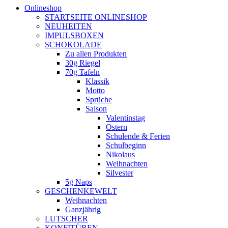
Onlineshop
STARTSEITE ONLINESHOP
NEUHEITEN
IMPULSBOXEN
SCHOKOLADE
Zu allen Produkten
30g Riegel
70g Tafeln
Klassik
Motto
Sprüche
Saison
Valentinstag
Ostern
Schulende & Ferien
Schulbeginn
Nikolaus
Weihnachten
Silvester
5g Naps
GESCHENKEWELT
Weihnachten
Ganzjährig
LUTSCHER
KONFITÜREN