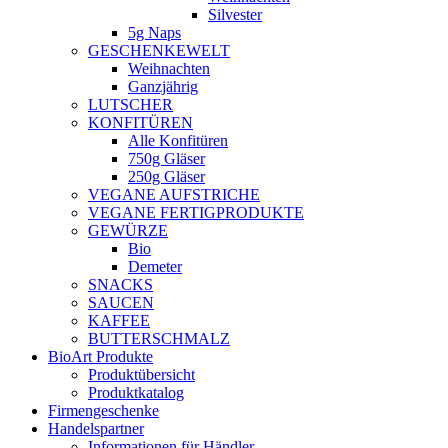
Silvester
5g Naps
GESCHENKEWELT
Weihnachten
Ganzjährig
LUTSCHER
KONFITÜREN
Alle Konfitüren
750g Gläser
250g Gläser
VEGANE AUFSTRICHE
VEGANE FERTIGPRODUKTE
GEWÜRZE
Bio
Demeter
SNACKS
SAUCEN
KAFFEE
BUTTERSCHMALZ
BioArt Produkte
Produktübersicht
Produktkatalog
Firmengeschenke
Handelspartner
Informationen für Händler