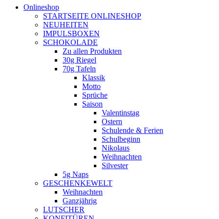
Onlineshop
STARTSEITE ONLINESHOP
NEUHEITEN
IMPULSBOXEN
SCHOKOLADE
Zu allen Produkten
30g Riegel
70g Tafeln
Klassik
Motto
Sprüche
Saison
Valentinstag
Ostern
Schulende & Ferien
Schulbeginn
Nikolaus
Weihnachten
Silvester
5g Naps
GESCHENKEWELT
Weihnachten
Ganzjährig
LUTSCHER
KONFITÜREN