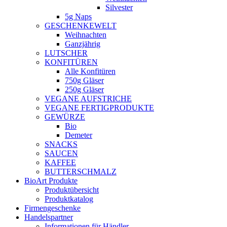
Silvester
5g Naps
GESCHENKEWELT
Weihnachten
Ganzjährig
LUTSCHER
KONFITÜREN
Alle Konfitüren
750g Gläser
250g Gläser
VEGANE AUFSTRICHE
VEGANE FERTIGPRODUKTE
GEWÜRZE
Bio
Demeter
SNACKS
SAUCEN
KAFFEE
BUTTERSCHMALZ
BioArt Produkte
Produktübersicht
Produktkatalog
Firmengeschenke
Handelspartner
Informationen für Händler