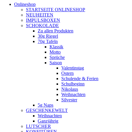
Onlineshop
STARTSEITE ONLINESHOP
NEUHEITEN
IMPULSBOXEN
SCHOKOLADE
Zu allen Produkten
30g Riegel
70g Tafeln
Klassik
Motto
Sprüche
Saison
Valentinstag
Ostern
Schulende & Ferien
Schulbeginn
Nikolaus
Weihnachten
Silvester
5g Naps
GESCHENKEWELT
Weihnachten
Ganzjährig
LUTSCHER
KONFITÜREN