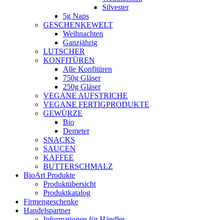
Silvester
5g Naps
GESCHENKEWELT
Weihnachten
Ganzjährig
LUTSCHER
KONFITÜREN
Alle Konfitüren
750g Gläser
250g Gläser
VEGANE AUFSTRICHE
VEGANE FERTIGPRODUKTE
GEWÜRZE
Bio
Demeter
SNACKS
SAUCEN
KAFFEE
BUTTERSCHMALZ
BioArt Produkte
Produktübersicht
Produktkatalog
Firmengeschenke
Handelspartner
Informationen für Händler