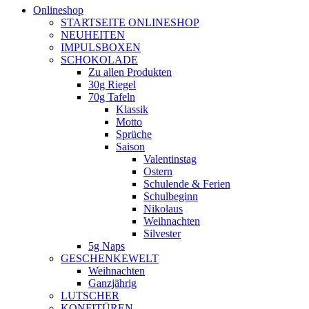
Onlineshop
STARTSEITE ONLINESHOP
NEUHEITEN
IMPULSBOXEN
SCHOKOLADE
Zu allen Produkten
30g Riegel
70g Tafeln
Klassik
Motto
Sprüche
Saison
Valentinstag
Ostern
Schulende & Ferien
Schulbeginn
Nikolaus
Weihnachten
Silvester
5g Naps
GESCHENKEWELT
Weihnachten
Ganzjährig
LUTSCHER
KONFITÜREN