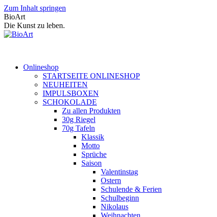
Zum Inhalt springen
BioArt
Die Kunst zu leben.
Onlineshop
STARTSEITE ONLINESHOP
NEUHEITEN
IMPULSBOXEN
SCHOKOLADE
Zu allen Produkten
30g Riegel
70g Tafeln
Klassik
Motto
Sprüche
Saison
Valentinstag
Ostern
Schulende & Ferien
Schulbeginn
Nikolaus
Weihnachten