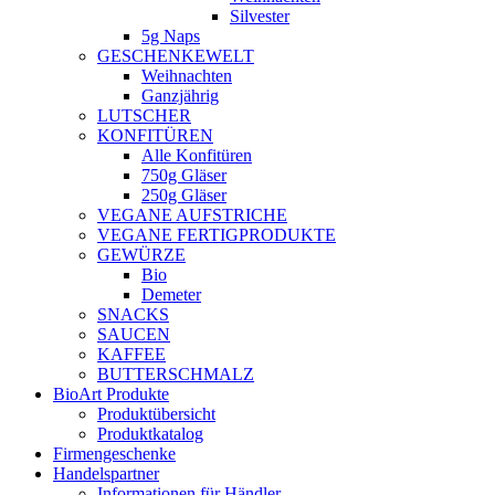
Silvester
5g Naps
GESCHENKEWELT
Weihnachten
Ganzjährig
LUTSCHER
KONFITÜREN
Alle Konfitüren
750g Gläser
250g Gläser
VEGANE AUFSTRICHE
VEGANE FERTIGPRODUKTE
GEWÜRZE
Bio
Demeter
SNACKS
SAUCEN
KAFFEE
BUTTERSCHMALZ
BioArt Produkte
Produktübersicht
Produktkatalog
Firmengeschenke
Handelspartner
Informationen für Händler