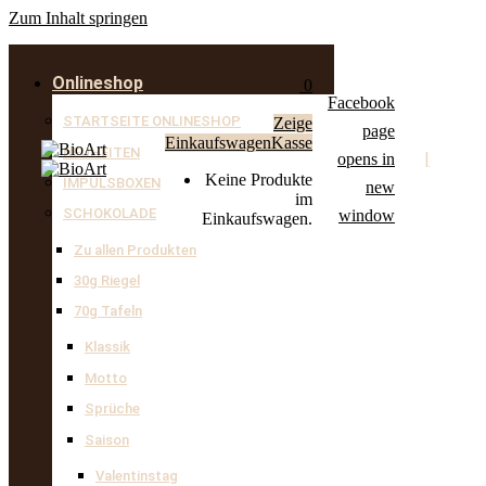
Zum Inhalt springen
Onlineshop
0
Facebook
STARTSEITE ONLINESHOP
Zeige
page
Einkaufswagen
Kasse
NEUHEITEN
|
opens in
Keine Produkte
IMPULSBOXEN
new
im
SCHOKOLADE
window
Einkaufswagen.
Zu allen Produkten
30g Riegel
70g Tafeln
Klassik
Motto
Sprüche
Saison
Valentinstag