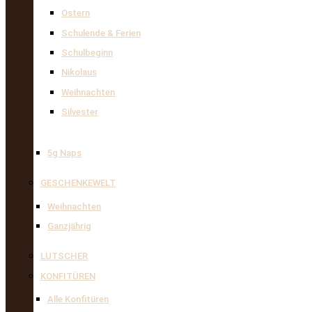
Ostern
Schulende & Ferien
Schulbeginn
Nikolaus
Weihnachten
Silvester
5g Naps
GESCHENKEWELT
Weihnachten
Ganzjährig
LUTSCHER
KONFITÜREN
Alle Konfitüren