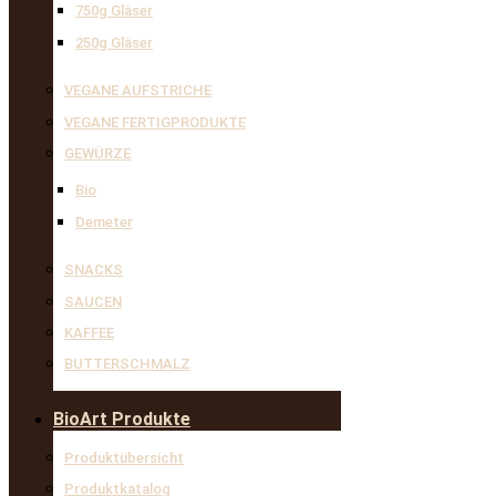
750g Gläser
250g Gläser
VEGANE AUFSTRICHE
VEGANE FERTIGPRODUKTE
GEWÜRZE
Bio
Demeter
SNACKS
SAUCEN
KAFFEE
BUTTERSCHMALZ
BioArt Produkte
Produktübersicht
Produktkatalog