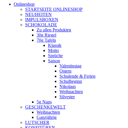
Onlineshop
STARTSEITE ONLINESHOP
NEUHEITEN
IMPULSBOXEN
SCHOKOLADE
Zu allen Produkten
30g Riegel
70g Tafeln
Klassik
Motto
Sprüche
Saison
Valentinstag
Ostern
Schulende & Ferien
Schulbeginn
Nikolaus
Weihnachten
Silvester
5g Naps
GESCHENKEWELT
Weihnachten
Ganzjährig
LUTSCHER
KONFITÜREN