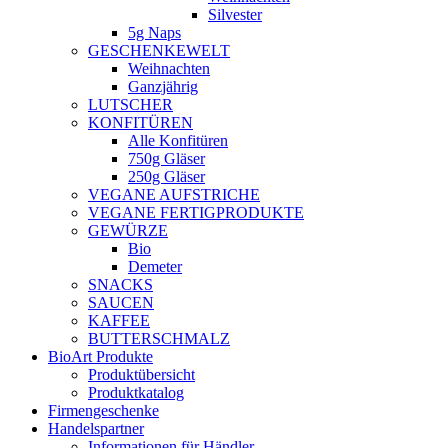
Silvester
5g Naps
GESCHENKEWELT
Weihnachten
Ganzjährig
LUTSCHER
KONFITÜREN
Alle Konfitüren
750g Gläser
250g Gläser
VEGANE AUFSTRICHE
VEGANE FERTIGPRODUKTE
GEWÜRZE
Bio
Demeter
SNACKS
SAUCEN
KAFFEE
BUTTERSCHMALZ
BioArt Produkte
Produktübersicht
Produktkatalog
Firmengeschenke
Handelspartner
Informationen für Händler