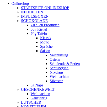
Onlineshop
STARTSEITE ONLINESHOP
NEUHEITEN
IMPULSBOXEN
SCHOKOLADE
Zu allen Produkten
30g Riegel
70g Tafeln
Klassik
Motto
Sprüche
Saison
Valentinstag
Ostern
Schulende & Ferien
Schulbeginn
Nikolaus
Weihnachten
Silvester
5g Naps
GESCHENKEWELT
Weihnachten
Ganzjährig
LUTSCHER
KONFITÜREN