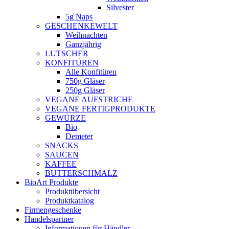
Silvester
5g Naps
GESCHENKEWELT
Weihnachten
Ganzjährig
LUTSCHER
KONFITÜREN
Alle Konfitüren
750g Gläser
250g Gläser
VEGANE AUFSTRICHE
VEGANE FERTIGPRODUKTE
GEWÜRZE
Bio
Demeter
SNACKS
SAUCEN
KAFFEE
BUTTERSCHMALZ
BioArt Produkte
Produktübersicht
Produktkatalog
Firmengeschenke
Handelspartner
Informationen für Händler