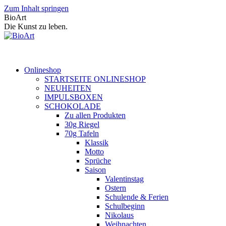
Zum Inhalt springen
BioArt
Die Kunst zu leben.
Onlineshop
STARTSEITE ONLINESHOP
NEUHEITEN
IMPULSBOXEN
SCHOKOLADE
Zu allen Produkten
30g Riegel
70g Tafeln
Klassik
Motto
Sprüche
Saison
Valentinstag
Ostern
Schulende & Ferien
Schulbeginn
Nikolaus
Weihnachten