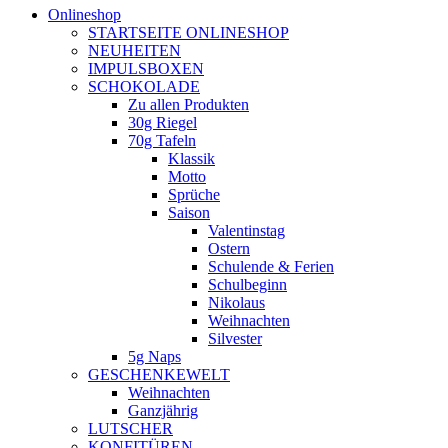
Onlineshop
STARTSEITE ONLINESHOP
NEUHEITEN
IMPULSBOXEN
SCHOKOLADE
Zu allen Produkten
30g Riegel
70g Tafeln
Klassik
Motto
Sprüche
Saison
Valentinstag
Ostern
Schulende & Ferien
Schulbeginn
Nikolaus
Weihnachten
Silvester
5g Naps
GESCHENKEWELT
Weihnachten
Ganzjährig
LUTSCHER
KONFITÜREN