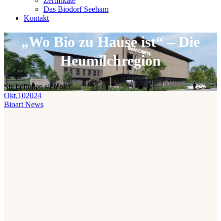
Zertifikate
Das Biodorf Seeham
Kontakt
„Wo Bio zu Hause ist“ – Die
Heumilchregion
Sie befinden sich hier:
Okt.
10
2024
Bioart News