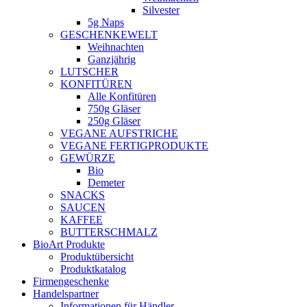
Silvester
5g Naps
GESCHENKEWELT
Weihnachten
Ganzjährig
LUTSCHER
KONFITÜREN
Alle Konfitüren
750g Gläser
250g Gläser
VEGANE AUFSTRICHE
VEGANE FERTIGPRODUKTE
GEWÜRZE
Bio
Demeter
SNACKS
SAUCEN
KAFFEE
BUTTERSCHMALZ
BioArt Produkte
Produktübersicht
Produktkatalog
Firmengeschenke
Handelspartner
Informationen für Händler