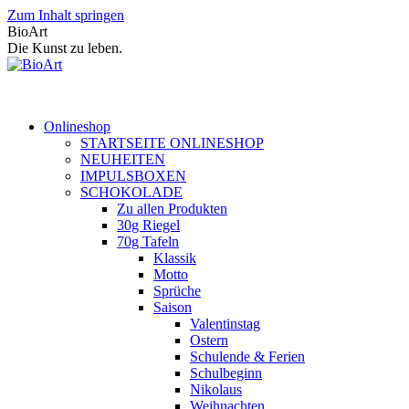
Zum Inhalt springen
BioArt
Die Kunst zu leben.
Onlineshop
STARTSEITE ONLINESHOP
NEUHEITEN
IMPULSBOXEN
SCHOKOLADE
Zu allen Produkten
30g Riegel
70g Tafeln
Klassik
Motto
Sprüche
Saison
Valentinstag
Ostern
Schulende & Ferien
Schulbeginn
Nikolaus
Weihnachten