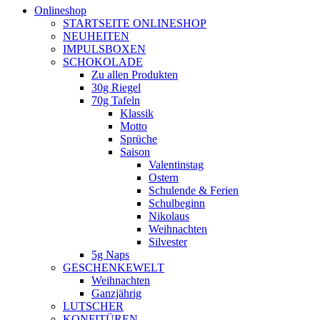
Onlineshop
STARTSEITE ONLINESHOP
NEUHEITEN
IMPULSBOXEN
SCHOKOLADE
Zu allen Produkten
30g Riegel
70g Tafeln
Klassik
Motto
Sprüche
Saison
Valentinstag
Ostern
Schulende & Ferien
Schulbeginn
Nikolaus
Weihnachten
Silvester
5g Naps
GESCHENKEWELT
Weihnachten
Ganzjährig
LUTSCHER
KONFITÜREN