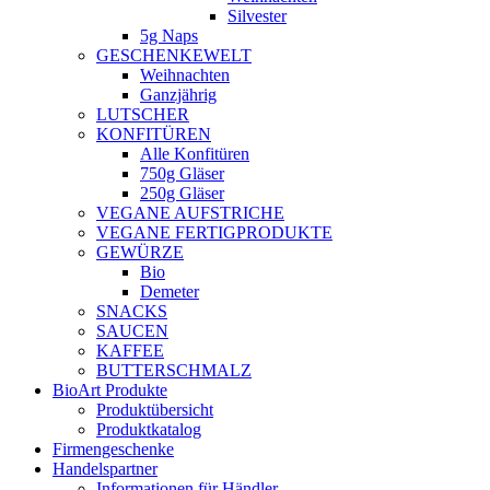
Silvester
5g Naps
GESCHENKEWELT
Weihnachten
Ganzjährig
LUTSCHER
KONFITÜREN
Alle Konfitüren
750g Gläser
250g Gläser
VEGANE AUFSTRICHE
VEGANE FERTIGPRODUKTE
GEWÜRZE
Bio
Demeter
SNACKS
SAUCEN
KAFFEE
BUTTERSCHMALZ
BioArt Produkte
Produktübersicht
Produktkatalog
Firmengeschenke
Handelspartner
Informationen für Händler