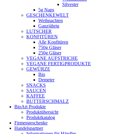
Silvester
5g Naps
GESCHENKEWELT
Weihnachten
Ganzjährig
LUTSCHER
KONFITÜREN
Alle Konfitüren
750g Gläser
250g Gläser
VEGANE AUFSTRICHE
VEGANE FERTIGPRODUKTE
GEWÜRZE
Bio
Demeter
SNACKS
SAUCEN
KAFFEE
BUTTERSCHMALZ
BioArt Produkte
Produktübersicht
Produktkatalog
Firmengeschenke
Handelspartner
Informationen für Händler