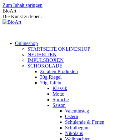
Zum Inhalt springen
BioArt
Die Kunst zu leben.
Onlineshop
STARTSEITE ONLINESHOP
NEUHEITEN
IMPULSBOXEN
SCHOKOLADE
Zu allen Produkten
30g Riegel
70g Tafeln
Klassik
Motto
Sprüche
Saison
Valentinstag
Ostern
Schulende & Ferien
Schulbeginn
Nikolaus
Weihnachten