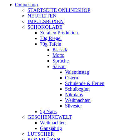
Onlineshop
STARTSEITE ONLINESHOP
NEUHEITEN
IMPULSBOXEN
SCHOKOLADE
Zu allen Produkten
30g Riegel
70g Tafeln
Klassik
Motto
Sprüche
Saison
Valentinstag
Ostern
Schulende & Ferien
Schulbeginn
Nikolaus
Weihnachten
Silvester
5g Naps
GESCHENKEWELT
Weihnachten
Ganzjährig
LUTSCHER
KONFITÜREN