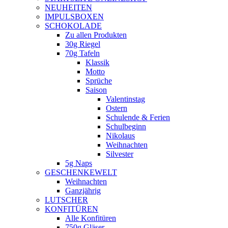
NEUHEITEN
new
IMPULSBOXEN
window
SCHOKOLADE
Zu allen Produkten
30g Riegel
70g Tafeln
Klassik
Motto
Sprüche
Saison
Valentinstag
Ostern
Schulende & Ferien
Schulbeginn
Nikolaus
Weihnachten
Silvester
5g Naps
GESCHENKEWELT
Weihnachten
Ganzjährig
LUTSCHER
KONFITÜREN
Alle Konfitüren
750g Gläser