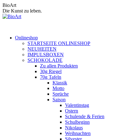
Zum
BioArt
Inhalt
Die Kunst zu leben.
springen
Onlineshop
STARTSEITE ONLINESHOP
NEUHEITEN
IMPULSBOXEN
SCHOKOLADE
Zu allen Produkten
30g Riegel
70g Tafeln
Klassik
Motto
Sprüche
Saison
Valentinstag
Ostern
Schulende & Ferien
Schulbeginn
Nikolaus
Weihnachten
Silvester