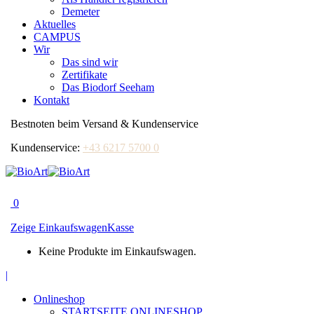
Demeter
Aktuelles
CAMPUS
Wir
Das sind wir
Zertifikate
Das Biodorf Seeham
Kontakt
Bestnoten beim Versand & Kundenservice
Kundenservice:
+43 6217 5700 0
0
Zeige Einkaufswagen
Kasse
Keine Produkte im Einkaufswagen.
Facebook
|
page
Onlineshop
opens
STARTSEITE ONLINESHOP
in