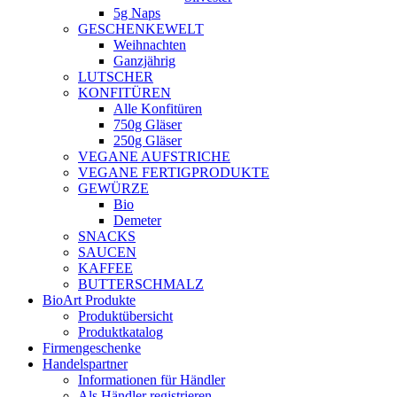
5g Naps
GESCHENKEWELT
Weihnachten
Ganzjährig
LUTSCHER
KONFITÜREN
Alle Konfitüren
750g Gläser
250g Gläser
VEGANE AUFSTRICHE
VEGANE FERTIGPRODUKTE
GEWÜRZE
Bio
Demeter
SNACKS
SAUCEN
KAFFEE
BUTTERSCHMALZ
BioArt Produkte
Produktübersicht
Produktkatalog
Firmengeschenke
Handelspartner
Informationen für Händler
Als Händler registrieren