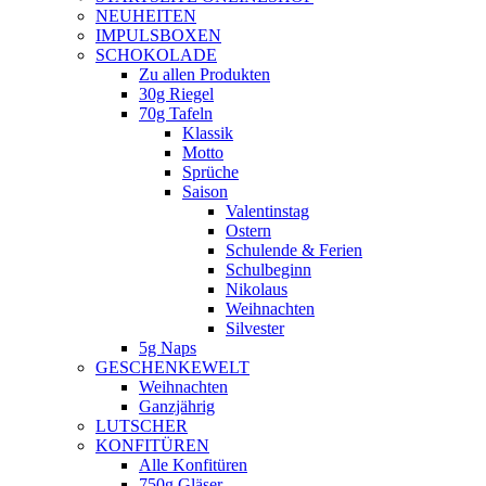
NEUHEITEN
new
IMPULSBOXEN
window
SCHOKOLADE
Zu allen Produkten
30g Riegel
70g Tafeln
Klassik
Motto
Sprüche
Saison
Valentinstag
Ostern
Schulende & Ferien
Schulbeginn
Nikolaus
Weihnachten
Silvester
5g Naps
GESCHENKEWELT
Weihnachten
Ganzjährig
LUTSCHER
KONFITÜREN
Alle Konfitüren
750g Gläser