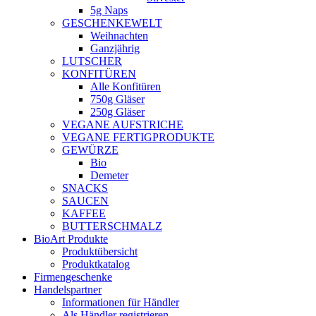
5g Naps
GESCHENKEWELT
Weihnachten
Ganzjährig
LUTSCHER
KONFITÜREN
Alle Konfitüren
750g Gläser
250g Gläser
VEGANE AUFSTRICHE
VEGANE FERTIGPRODUKTE
GEWÜRZE
Bio
Demeter
SNACKS
SAUCEN
KAFFEE
BUTTERSCHMALZ
BioArt Produkte
Produktübersicht
Produktkatalog
Firmengeschenke
Handelspartner
Informationen für Händler
Als Händler registrieren