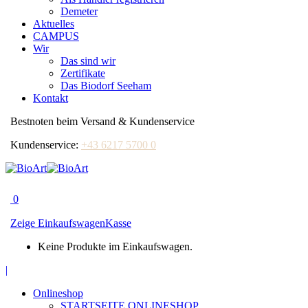
Demeter
Aktuelles
CAMPUS
Wir
Das sind wir
Zertifikate
Das Biodorf Seeham
Kontakt
Bestnoten beim Versand & Kundenservice
Kundenservice:
+43 6217 5700 0
0
Zeige Einkaufswagen
Kasse
Keine Produkte im Einkaufswagen.
Facebook
|
page
Onlineshop
opens
STARTSEITE ONLINESHOP
in