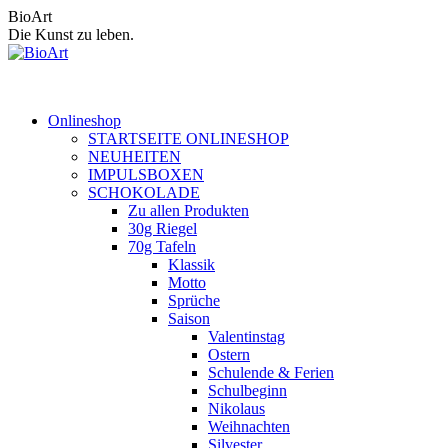
Zum
BioArt
Inhalt
Die Kunst zu leben.
springen
Onlineshop
STARTSEITE ONLINESHOP
NEUHEITEN
IMPULSBOXEN
SCHOKOLADE
Zu allen Produkten
30g Riegel
70g Tafeln
Klassik
Motto
Sprüche
Saison
Valentinstag
Ostern
Schulende & Ferien
Schulbeginn
Nikolaus
Weihnachten
Silvester