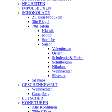
NEUHEITEN
new
IMPULSBOXEN
window
SCHOKOLADE
Zu allen Produkten
30g Riegel
70g Tafeln
Klassik
Motto
Sprüche
Saison
Valentinstag
Ostern
Schulende & Ferien
Schulbeginn
Nikolaus
Weihnachten
Silvester
5g Naps
GESCHENKEWELT
Weihnachten
Ganzjährig
LUTSCHER
KONFITÜREN
Alle Konfitüren
750g Gläser