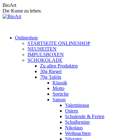
Zum
BioArt
Inhalt
Die Kunst zu leben.
springen
Onlineshop
STARTSEITE ONLINESHOP
NEUHEITEN
IMPULSBOXEN
SCHOKOLADE
Zu allen Produkten
30g Riegel
70g Tafeln
Klassik
Motto
Sprüche
Saison
Valentinstag
Ostern
Schulende & Ferien
Schulbeginn
Nikolaus
Weihnachten
Silvester