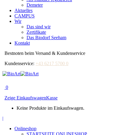
Demeter
Aktuelles
CAMPUS
Wir
Das sind wir
Zertifikate
Das Biodorf Seeham
Kontakt
Bestnoten beim Versand & Kundenservice
Kundenservice:
+43 6217 5700 0
0
Zeige Einkaufswagen
Kasse
Keine Produkte im Einkaufswagen.
Facebook
|
page
Onlineshop
opens
STARTSEITE ONLINESHOP
in