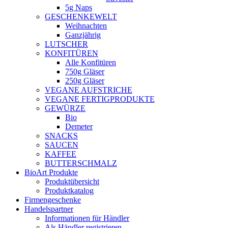
5g Naps
GESCHENKEWELT
Weihnachten
Ganzjährig
LUTSCHER
KONFITÜREN
Alle Konfitüren
750g Gläser
250g Gläser
VEGANE AUFSTRICHE
VEGANE FERTIGPRODUKTE
GEWÜRZE
Bio
Demeter
SNACKS
SAUCEN
KAFFEE
BUTTERSCHMALZ
BioArt Produkte
Produktübersicht
Produktkatalog
Firmengeschenke
Handelspartner
Informationen für Händler
Als Händler registrieren