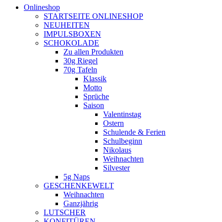
Onlineshop
STARTSEITE ONLINESHOP
NEUHEITEN
IMPULSBOXEN
SCHOKOLADE
Zu allen Produkten
30g Riegel
70g Tafeln
Klassik
Motto
Sprüche
Saison
Valentinstag
Ostern
Schulende & Ferien
Schulbeginn
Nikolaus
Weihnachten
Silvester
5g Naps
GESCHENKEWELT
Weihnachten
Ganzjährig
LUTSCHER
KONFITÜREN