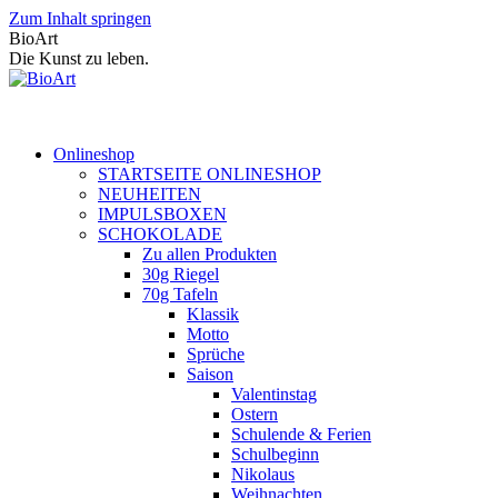
Zum Inhalt springen
BioArt
Die Kunst zu leben.
Onlineshop
STARTSEITE ONLINESHOP
NEUHEITEN
IMPULSBOXEN
SCHOKOLADE
Zu allen Produkten
30g Riegel
70g Tafeln
Klassik
Motto
Sprüche
Saison
Valentinstag
Ostern
Schulende & Ferien
Schulbeginn
Nikolaus
Weihnachten