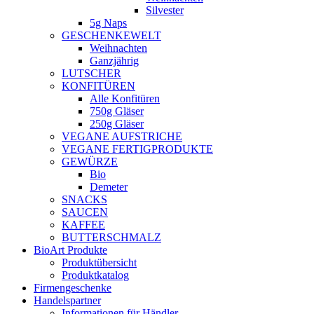
Silvester
5g Naps
GESCHENKEWELT
Weihnachten
Ganzjährig
LUTSCHER
KONFITÜREN
Alle Konfitüren
750g Gläser
250g Gläser
VEGANE AUFSTRICHE
VEGANE FERTIGPRODUKTE
GEWÜRZE
Bio
Demeter
SNACKS
SAUCEN
KAFFEE
BUTTERSCHMALZ
BioArt Produkte
Produktübersicht
Produktkatalog
Firmengeschenke
Handelspartner
Informationen für Händler