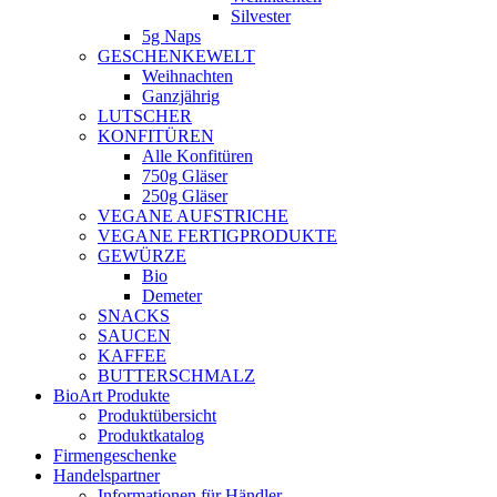
Silvester
5g Naps
GESCHENKEWELT
Weihnachten
Ganzjährig
LUTSCHER
KONFITÜREN
Alle Konfitüren
750g Gläser
250g Gläser
VEGANE AUFSTRICHE
VEGANE FERTIGPRODUKTE
GEWÜRZE
Bio
Demeter
SNACKS
SAUCEN
KAFFEE
BUTTERSCHMALZ
BioArt Produkte
Produktübersicht
Produktkatalog
Firmengeschenke
Handelspartner
Informationen für Händler