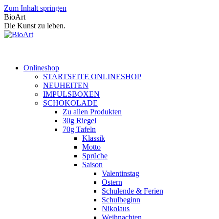
Zum Inhalt springen
BioArt
Die Kunst zu leben.
Onlineshop
STARTSEITE ONLINESHOP
NEUHEITEN
IMPULSBOXEN
SCHOKOLADE
Zu allen Produkten
30g Riegel
70g Tafeln
Klassik
Motto
Sprüche
Saison
Valentinstag
Ostern
Schulende & Ferien
Schulbeginn
Nikolaus
Weihnachten