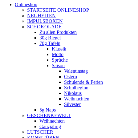
Onlineshop
STARTSEITE ONLINESHOP
NEUHEITEN
IMPULSBOXEN
SCHOKOLADE
Zu allen Produkten
30g Riegel
70g Tafeln
Klassik
Motto
Sprüche
Saison
Valentinstag
Ostern
Schulende & Ferien
Schulbeginn
Nikolaus
Weihnachten
Silvester
5g Naps
GESCHENKEWELT
Weihnachten
Ganzjährig
LUTSCHER
KONFITÜREN