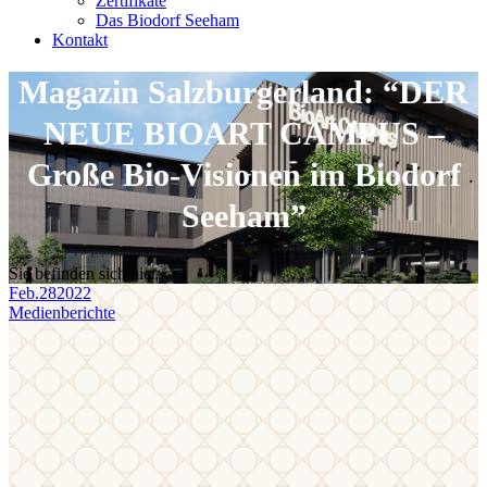
Zertifikate
Das Biodorf Seeham
Kontakt
Magazin Salzburgerland: “DER
NEUE BIOART CAMPUS –
Große Bio-Visionen im Biodorf
Seeham”
Sie befinden sich hier:
Feb.
28
2022
Medienberichte