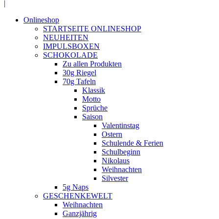
Facebook
|
page
Onlineshop
opens
STARTSEITE ONLINESHOP
in
NEUHEITEN
new
IMPULSBOXEN
window
SCHOKOLADE
Zu allen Produkten
30g Riegel
70g Tafeln
Klassik
Motto
Sprüche
Saison
Valentinstag
Ostern
Schulende & Ferien
Schulbeginn
Nikolaus
Weihnachten
Silvester
5g Naps
GESCHENKEWELT
Weihnachten
Ganzjährig