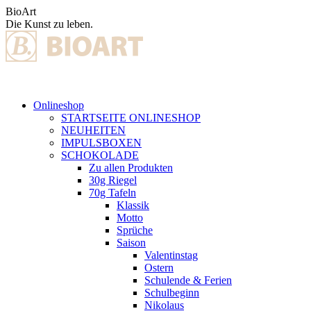
Zum
BioArt
Inhalt
Die Kunst zu leben.
springen
Onlineshop
STARTSEITE ONLINESHOP
NEUHEITEN
IMPULSBOXEN
SCHOKOLADE
Zu allen Produkten
30g Riegel
70g Tafeln
Klassik
Motto
Sprüche
Saison
Valentinstag
Ostern
Schulende & Ferien
Schulbeginn
Nikolaus