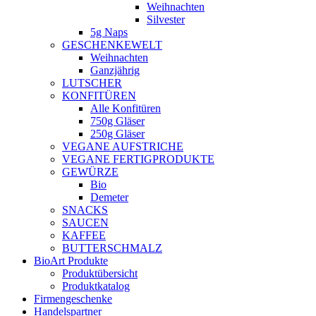
Weihnachten
Silvester
5g Naps
GESCHENKEWELT
Weihnachten
Ganzjährig
LUTSCHER
KONFITÜREN
Alle Konfitüren
750g Gläser
250g Gläser
VEGANE AUFSTRICHE
VEGANE FERTIGPRODUKTE
GEWÜRZE
Bio
Demeter
SNACKS
SAUCEN
KAFFEE
BUTTERSCHMALZ
BioArt Produkte
Produktübersicht
Produktkatalog
Firmengeschenke
Handelspartner