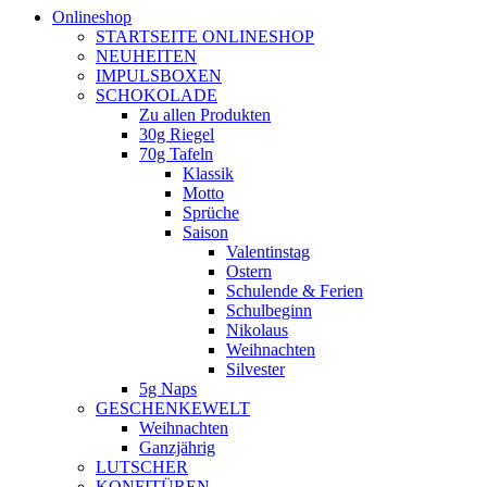
Onlineshop
STARTSEITE ONLINESHOP
NEUHEITEN
IMPULSBOXEN
SCHOKOLADE
Zu allen Produkten
30g Riegel
70g Tafeln
Klassik
Motto
Sprüche
Saison
Valentinstag
Ostern
Schulende & Ferien
Schulbeginn
Nikolaus
Weihnachten
Silvester
5g Naps
GESCHENKEWELT
Weihnachten
Ganzjährig
LUTSCHER
KONFITÜREN