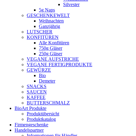
Silvester
5g Naps
GESCHENKEWELT
Weihnachten
Ganzjährig
LUTSCHER
KONFITÜREN
Alle Konfitüren
750g Gläser
250g Gläser
VEGANE AUFSTRICHE
VEGANE FERTIGPRODUKTE
GEWÜRZE
Bio
Demeter
SNACKS
SAUCEN
KAFFEE
BUTTERSCHMALZ
BioArt Produkte
Produktübersicht
Produktkatalog
Firmengeschenke
Handelspartner
Informationen für Händler