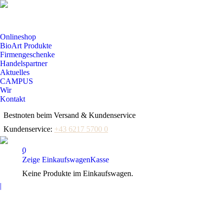
Onlineshop
BioArt Produkte
Firmengeschenke
Handelspartner
Aktuelles
CAMPUS
Wir
Kontakt
Bestnoten beim Versand & Kundenservice
Kundenservice:
+43 6217 5700 0
0
Zeige Einkaufswagen
Kasse
Keine Produkte im Einkaufswagen.
Facebook
|
page
opens
in