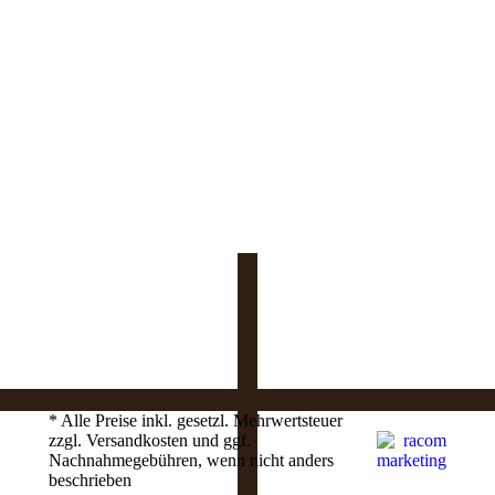
new
window
* Alle Preise inkl. gesetzl. Mehrwertsteuer
zzgl. Versandkosten und ggf.
Nachnahmegebühren, wenn nicht anders
beschrieben