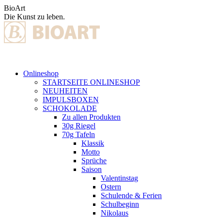
Zum
BioArt
Inhalt
Die Kunst zu leben.
springen
Onlineshop
STARTSEITE ONLINESHOP
NEUHEITEN
IMPULSBOXEN
SCHOKOLADE
Zu allen Produkten
30g Riegel
70g Tafeln
Klassik
Motto
Sprüche
Saison
Valentinstag
Ostern
Schulende & Ferien
Schulbeginn
Nikolaus