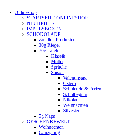
Facebook
|
page
Onlineshop
opens
STARTSEITE ONLINESHOP
in
NEUHEITEN
new
IMPULSBOXEN
window
SCHOKOLADE
Zu allen Produkten
30g Riegel
70g Tafeln
Klassik
Motto
Sprüche
Saison
Valentinstag
Ostern
Schulende & Ferien
Schulbeginn
Nikolaus
Weihnachten
Silvester
5g Naps
GESCHENKEWELT
Weihnachten
Ganzjährig