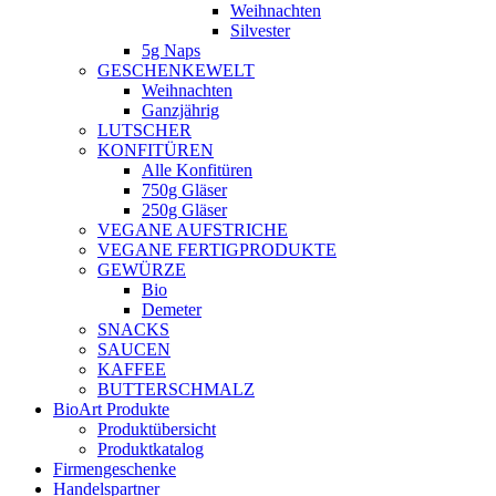
Weihnachten
Silvester
5g Naps
GESCHENKEWELT
Weihnachten
Ganzjährig
LUTSCHER
KONFITÜREN
Alle Konfitüren
750g Gläser
250g Gläser
VEGANE AUFSTRICHE
VEGANE FERTIGPRODUKTE
GEWÜRZE
Bio
Demeter
SNACKS
SAUCEN
KAFFEE
BUTTERSCHMALZ
BioArt Produkte
Produktübersicht
Produktkatalog
Firmengeschenke
Handelspartner