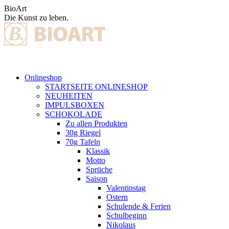
Zum
BioArt
Inhalt
Die Kunst zu leben.
springen
Onlineshop
STARTSEITE ONLINESHOP
NEUHEITEN
IMPULSBOXEN
SCHOKOLADE
Zu allen Produkten
30g Riegel
70g Tafeln
Klassik
Motto
Sprüche
Saison
Valentinstag
Ostern
Schulende & Ferien
Schulbeginn
Nikolaus