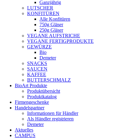
Ganzjährig
LUTSCHER
KONFITÜREN
Alle Konfitüren
750g Gläser
250g Gläser
VEGANE AUFSTRICHE
VEGANE FERTIGPRODUKTE
GEWÜRZE
Bio
Demeter
SNACKS
SAUCEN
KAFFEE
BUTTERSCHMALZ
BioArt Produkte
Produktübersicht
Produktkatalog
Firmengeschenke
Handelspartner
Informationen für Händler
Als Händler registrieren
Demeter
Aktuelles
CAMPUS