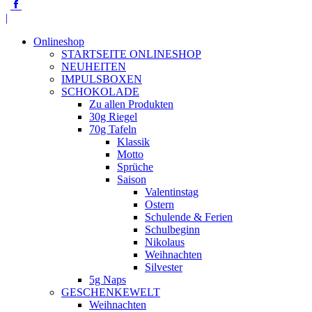
Facebook
page
|
opens
in
Onlineshop
new
STARTSEITE ONLINESHOP
window
NEUHEITEN
IMPULSBOXEN
SCHOKOLADE
Zu allen Produkten
30g Riegel
70g Tafeln
Klassik
Motto
Sprüche
Saison
Valentinstag
Ostern
Schulende & Ferien
Schulbeginn
Nikolaus
Weihnachten
Silvester
5g Naps
GESCHENKEWELT
Weihnachten