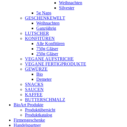
Weihnachten
Silvester
5g Naps
GESCHENKEWELT
Weihnachten
Ganzjährig
LUTSCHER
KONFITÜREN
Alle Konfitüren
750g Gläser
250g Gläser
VEGANE AUFSTRICHE
VEGANE FERTIGPRODUKTE
GEWÜRZE
Bio
Demeter
SNACKS
SAUCEN
KAFFEE
BUTTERSCHMALZ
BioArt Produkte
Produktübersicht
Produktkatalog
Firmengeschenke
Handelspartner