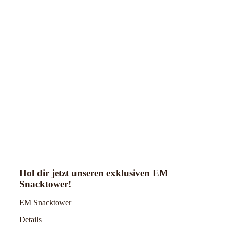
Hol dir jetzt unseren exklusiven EM
Snacktower!
EM Snacktower
Details