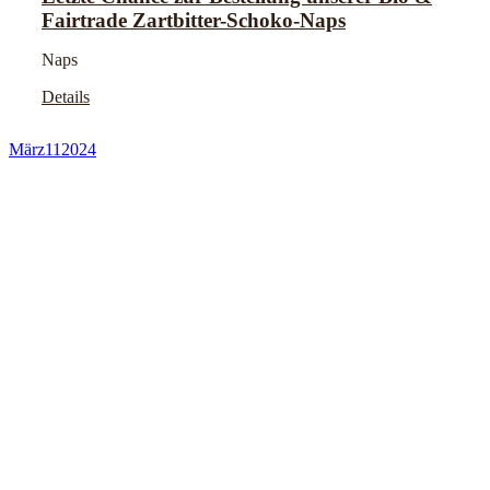
Fairtrade Zartbitter-Schoko-Naps
Naps
Details
März
11
2024