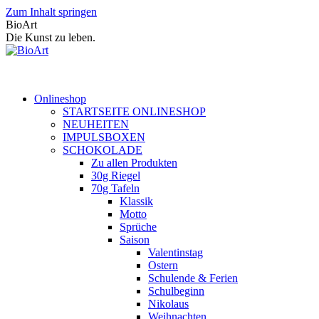
Zum Inhalt springen
BioArt
Die Kunst zu leben.
Onlineshop
STARTSEITE ONLINESHOP
NEUHEITEN
IMPULSBOXEN
SCHOKOLADE
Zu allen Produkten
30g Riegel
70g Tafeln
Klassik
Motto
Sprüche
Saison
Valentinstag
Ostern
Schulende & Ferien
Schulbeginn
Nikolaus
Weihnachten