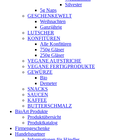
Silvester
5g Naps
GESCHENKEWELT
Weihnachten
Ganzjährig
LUTSCHER
KONFITÜREN
Alle Konfitüren
750g Gläser
250g Gläser
VEGANE AUFSTRICHE
VEGANE FERTIGPRODUKTE
GEWÜRZE
Bio
Demeter
SNACKS
SAUCEN
KAFFEE
BUTTERSCHMALZ
BioArt Produkte
Produktübersicht
Produktkatalog
Firmengeschenke
Handelspartner
Informationen für Händler