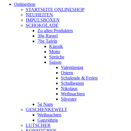
Onlineshop
STARTSEITE ONLINESHOP
NEUHEITEN
IMPULSBOXEN
SCHOKOLADE
Zu allen Produkten
30g Riegel
70g Tafeln
Klassik
Motto
Sprüche
Saison
Valentinstag
Ostern
Schulende & Ferien
Schulbeginn
Nikolaus
Weihnachten
Silvester
5g Naps
GESCHENKEWELT
Weihnachten
Ganzjährig
LUTSCHER
KONFITÜREN