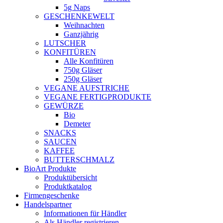
5g Naps
GESCHENKEWELT
Weihnachten
Ganzjährig
LUTSCHER
KONFITÜREN
Alle Konfitüren
750g Gläser
250g Gläser
VEGANE AUFSTRICHE
VEGANE FERTIGPRODUKTE
GEWÜRZE
Bio
Demeter
SNACKS
SAUCEN
KAFFEE
BUTTERSCHMALZ
BioArt Produkte
Produktübersicht
Produktkatalog
Firmengeschenke
Handelspartner
Informationen für Händler
Als Händler registrieren