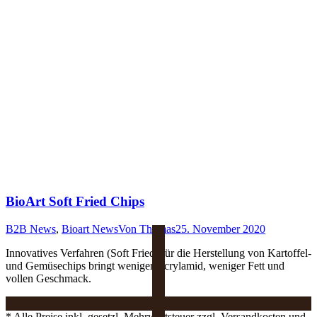
BioArt Soft Fried Chips
B2B News
,
Bioart News
Von
Thomas
25. November 2020
Innovatives Verfahren (Soft Fried) für die Herstellung von Kartoffel-
und Gemüsechips bringt weniger Acrylamid, weniger Fett und
vollen Geschmack.
* Alle Preise inkl. gesetzl. Mehrwertsteuer zzgl. Versandkosten und