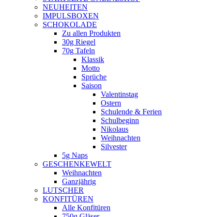
NEUHEITEN
new
IMPULSBOXEN
window
SCHOKOLADE
Zu allen Produkten
30g Riegel
70g Tafeln
Klassik
Motto
Sprüche
Saison
Valentinstag
Ostern
Schulende & Ferien
Schulbeginn
Nikolaus
Weihnachten
Silvester
5g Naps
GESCHENKEWELT
Weihnachten
Ganzjährig
LUTSCHER
KONFITÜREN
Alle Konfitüren
750g Gläser