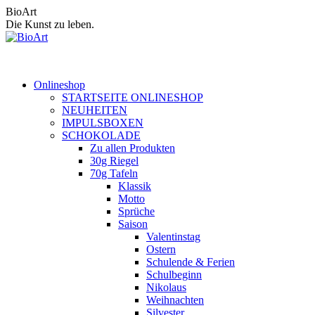
Zum
BioArt
Inhalt
Die Kunst zu leben.
springen
Onlineshop
STARTSEITE ONLINESHOP
NEUHEITEN
IMPULSBOXEN
SCHOKOLADE
Zu allen Produkten
30g Riegel
70g Tafeln
Klassik
Motto
Sprüche
Saison
Valentinstag
Ostern
Schulende & Ferien
Schulbeginn
Nikolaus
Weihnachten
Silvester