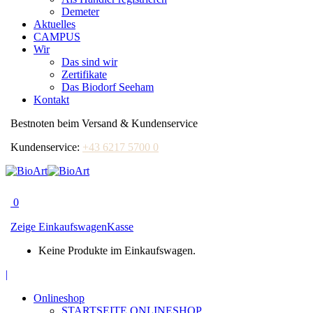
Demeter
Aktuelles
CAMPUS
Wir
Das sind wir
Zertifikate
Das Biodorf Seeham
Kontakt
Bestnoten beim Versand & Kundenservice
Kundenservice:
+43 6217 5700 0
0
Zeige Einkaufswagen
Kasse
Keine Produkte im Einkaufswagen.
Facebook
|
page
Onlineshop
opens
STARTSEITE ONLINESHOP
in