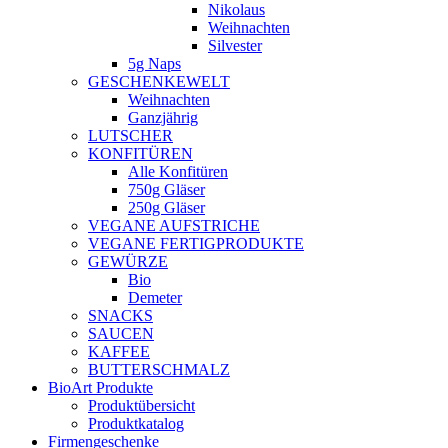
Nikolaus
Weihnachten
Silvester
5g Naps
GESCHENKEWELT
Weihnachten
Ganzjährig
LUTSCHER
KONFITÜREN
Alle Konfitüren
750g Gläser
250g Gläser
VEGANE AUFSTRICHE
VEGANE FERTIGPRODUKTE
GEWÜRZE
Bio
Demeter
SNACKS
SAUCEN
KAFFEE
BUTTERSCHMALZ
BioArt Produkte
Produktübersicht
Produktkatalog
Firmengeschenke