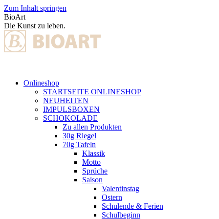
Zum Inhalt springen
BioArt
Die Kunst zu leben.
Onlineshop
STARTSEITE ONLINESHOP
NEUHEITEN
IMPULSBOXEN
SCHOKOLADE
Zu allen Produkten
30g Riegel
70g Tafeln
Klassik
Motto
Sprüche
Saison
Valentinstag
Ostern
Schulende & Ferien
Schulbeginn