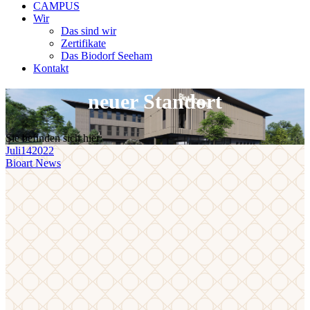
CAMPUS
Wir
Das sind wir
Zertifikate
Das Biodorf Seeham
Kontakt
neuer Standort
Sie befinden sich hier:
Juli
14
2022
Bioart News