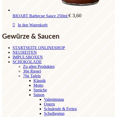
€
3,60
BIOART Barbecue Sauce 250ml
In den Warenkorb
Gewürze & Saucen
STARTSEITE ONLINESHOP
NEUHEITEN
IMPULSBOXEN
SCHOKOLADE
Zu allen Produkten
30g Riegel
70g Tafeln
Klassik
Motto
Sprüche
Saison
Valentinstag
Ostern
Schulende & Ferien
Schulbeginn