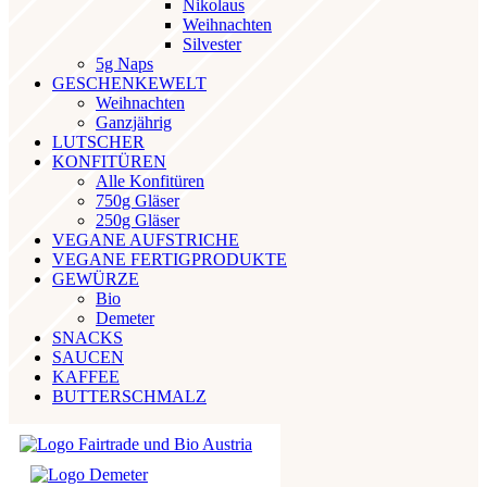
Nikolaus
Weihnachten
Silvester
5g Naps
GESCHENKEWELT
Weihnachten
Ganzjährig
LUTSCHER
KONFITÜREN
Alle Konfitüren
750g Gläser
250g Gläser
VEGANE AUFSTRICHE
VEGANE FERTIGPRODUKTE
GEWÜRZE
Bio
Demeter
SNACKS
SAUCEN
KAFFEE
BUTTERSCHMALZ