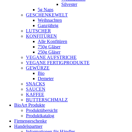
Silvester
5g Naps
GESCHENKEWELT
Weihnachten
Ganzjährig
LUTSCHER
KONFITÜREN
Alle Konfitüren
750g Gläser
250g Gläser
VEGANE AUFSTRICHE
VEGANE FERTIGPRODUKTE
GEWÜRZE
Bio
Demeter
SNACKS
SAUCEN
KAFFEE
BUTTERSCHMALZ
BioArt Produkte
Produktübersicht
Produktkatalog
Firmengeschenke
Handelspartner
Informationen für Händler