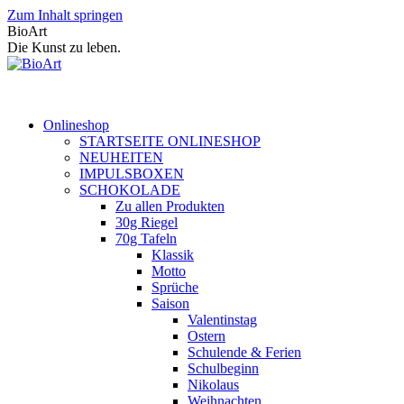
Zum Inhalt springen
BioArt
Die Kunst zu leben.
Onlineshop
STARTSEITE ONLINESHOP
NEUHEITEN
IMPULSBOXEN
SCHOKOLADE
Zu allen Produkten
30g Riegel
70g Tafeln
Klassik
Motto
Sprüche
Saison
Valentinstag
Ostern
Schulende & Ferien
Schulbeginn
Nikolaus
Weihnachten