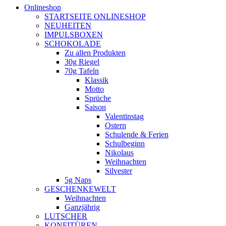
Onlineshop
STARTSEITE ONLINESHOP
NEUHEITEN
IMPULSBOXEN
SCHOKOLADE
Zu allen Produkten
30g Riegel
70g Tafeln
Klassik
Motto
Sprüche
Saison
Valentinstag
Ostern
Schulende & Ferien
Schulbeginn
Nikolaus
Weihnachten
Silvester
5g Naps
GESCHENKEWELT
Weihnachten
Ganzjährig
LUTSCHER
KONFITÜREN