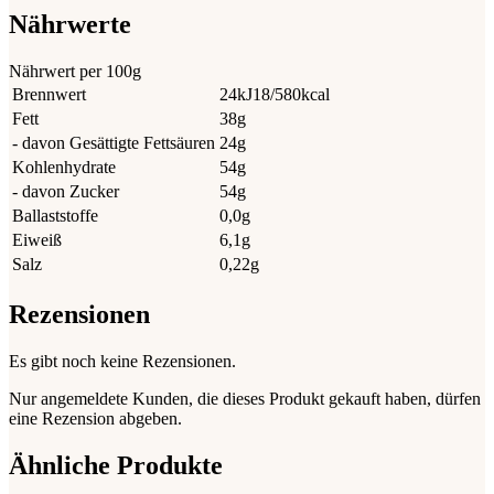
Nährwerte
Nährwert per 100g
Brennwert
24kJ18/580kcal
Fett
38g
- davon Gesättigte Fettsäuren
24g
Kohlenhydrate
54g
- davon Zucker
54g
Ballaststoffe
0,0g
Eiweiß
6,1g
Salz
0,22g
Rezensionen
Es gibt noch keine Rezensionen.
Nur angemeldete Kunden, die dieses Produkt gekauft haben, dürfen
eine Rezension abgeben.
Ähnliche Produkte