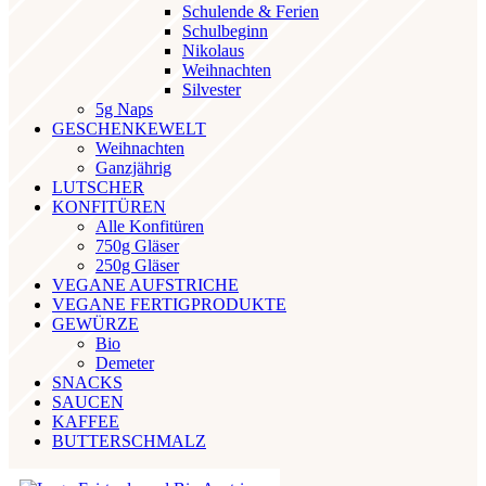
Schulende & Ferien
Schulbeginn
Nikolaus
Weihnachten
Silvester
5g Naps
GESCHENKEWELT
Weihnachten
Ganzjährig
LUTSCHER
KONFITÜREN
Alle Konfitüren
750g Gläser
250g Gläser
VEGANE AUFSTRICHE
VEGANE FERTIGPRODUKTE
GEWÜRZE
Bio
Demeter
SNACKS
SAUCEN
KAFFEE
BUTTERSCHMALZ