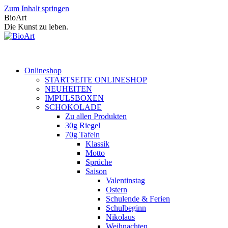
Zum Inhalt springen
BioArt
Die Kunst zu leben.
Onlineshop
STARTSEITE ONLINESHOP
NEUHEITEN
IMPULSBOXEN
SCHOKOLADE
Zu allen Produkten
30g Riegel
70g Tafeln
Klassik
Motto
Sprüche
Saison
Valentinstag
Ostern
Schulende & Ferien
Schulbeginn
Nikolaus
Weihnachten