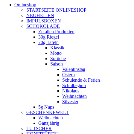
Onlineshop
STARTSEITE ONLINESHOP
NEUHEITEN
IMPULSBOXEN
SCHOKOLADE
Zu allen Produkten
30g Riegel
70g Tafeln
Klassik
Motto
Sprüche
Saison
Valentinstag
Ostern
Schulende & Ferien
Schulbeginn
Nikolaus
Weihnachten
Silvester
5g Naps
GESCHENKEWELT
Weihnachten
Ganzjährig
LUTSCHER
KONFITÜREN