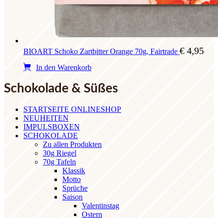
€
4,95
BIOART Schoko Zartbitter Orange 70g, Fairtrade
In den Warenkorb
Schokolade & Süßes
STARTSEITE ONLINESHOP
NEUHEITEN
IMPULSBOXEN
SCHOKOLADE
Zu allen Produkten
30g Riegel
70g Tafeln
Klassik
Motto
Sprüche
Saison
Valentinstag
Ostern