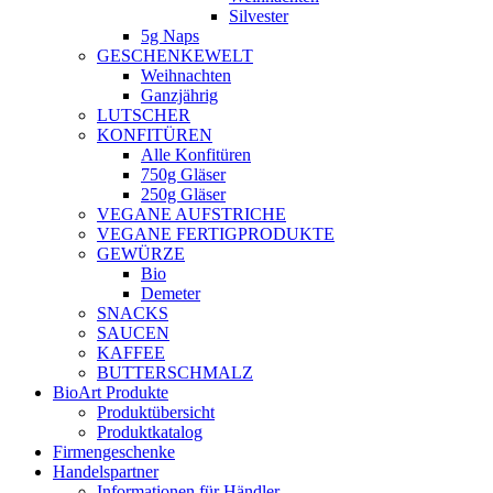
Silvester
5g Naps
GESCHENKEWELT
Weihnachten
Ganzjährig
LUTSCHER
KONFITÜREN
Alle Konfitüren
750g Gläser
250g Gläser
VEGANE AUFSTRICHE
VEGANE FERTIGPRODUKTE
GEWÜRZE
Bio
Demeter
SNACKS
SAUCEN
KAFFEE
BUTTERSCHMALZ
BioArt Produkte
Produktübersicht
Produktkatalog
Firmengeschenke
Handelspartner
Informationen für Händler